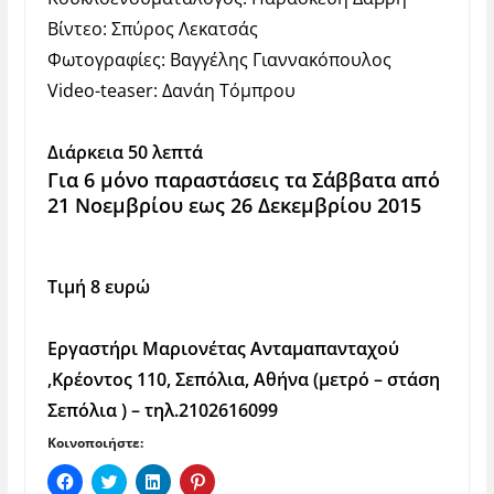
Βίντεο: Σπύρος Λεκατσάς
Φω
το
γραφίες: Βαγγέλης Γιαννακόπουλος
Video-teaser: Δανάη Τόμπρου
Διάρκεια 50 λεπτά
Για 6 μόνο παραστάσεις
τα Σάββατα από
21 Νοεμβρίου εως 26 Δεκεμβρίου 2015
Τιμή 8 ευρώ
Εργαστήρι Μαριονέτας Ανταμαπανταχού
,Κρέοντος 110, Σεπόλια, Αθήνα (μετρό – στάση
Σεπόλια ) – τηλ.2102616099
Κοινοποιήστε:
Π
Κ
Κ
Κ
α
λ
λ
λ