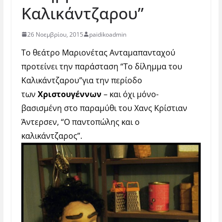
Καλικάντζαρου”
26 Νοεμβρίου, 2015
paidikoadmin
Το θεάτρο Μαριονέτας Ανταμαπανταχού
προτείνει την παράσταση “Το δίλημμα του
Καλικάντζαρου”για την περίοδο
των
Χριστουγέννων
– και όχι μόνο-
βασισμένη στο παραμύθι του Χανς Κρίστιαν
Άντερσεν, “O παντοπώλης και ο
καλικάντζαρος”.