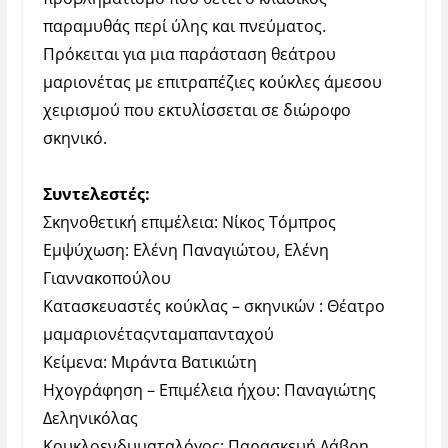
παραμυθάς περί ύλης και πνεύματος.
Πρόκειται για μια παράσταση θεάτρου
μαριονέτας με επιτραπέζιες κούκλες άμεσου
χειρισμού που εκτυλίσσεται σε διώροφο
σκηνικό.
Συντελεστές:
Σκηνοθετική επιμέλεια: Νίκος Τόμπρος
Εμψύχωση: Ελένη Παναγιώ
το
υ, Ελένη
Γιαννακοπούλου
Κατασκευαστές κούκλας – σκηνικών : Θέατρο
μαμαριονέταςνταμαπανταχού
Κείμενα: Μιράντα Βατικιώτη
Ηχογράφηση – Επιμέλεια ήχου: Παναγιώτης
Δεληνικόλας
Κουκλοενδυματαλόγος: Παρασκευή Δάβρη