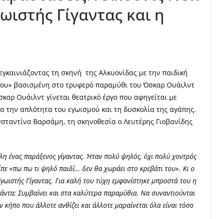
γωιστής Γίγαντας και η
εγκαινιάζοντας τη σκηνή της Αλκυονίδας με την παιδική
του» βασισμένη στο τρυφερό παραμύθι του Όσκαρ Ουάιλντ
καρ Ουάιλντ γίνεται θεατρικό έργο που αφηγείται με
για την απλότητα του εγωισμού και τη δυσκολία της αγάπης.
σταντίνα Βαρσάμη, τη σκηνοθεσία ο Λευτέρης Γιοβανίδης
όλη ένας παράξενος γίγαντας. Ήταν πολύ ψηλός, όχι πολύ χοντρός
πε «πω πω τι ψηλό παιδί… δεν θα χωράει στο κρεβάτι του». Κι ο
ας Εγωιστής Γίγαντας. Για καλή του τύχη εμφανίστηκε μπροστά του η
ι πάντα; Συμβαίνει και στα καλύτερα παραμύθια. Να συναντιούνται
ν κήπο που άλλοτε ανθίζει και άλλοτε μαραίνεται όλα είναι τόσο