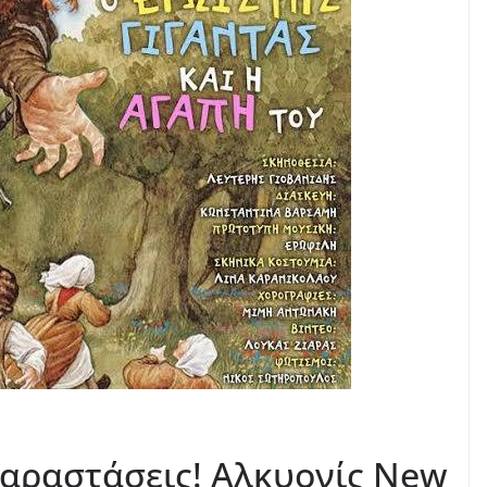
αραστάσεις! Αλκυονίς New