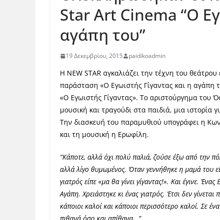
Star Art Cinema “Ο Ε
αγάπη του”
19 Δεκεμβρίου, 2015
paidikoadmin
Η NEW STAR αγκαλιάζει την τέχνη του θεάτρου 
παράσταση «Ο Εγωιστής Γίγαντας και η αγάπη 
«Ο Εγωιστής Γίγαντας». Το αριστούργημα του Όσ
μουσική και τραγούδι στα παιδιά, μια ιστορία 
Την διασκευή του παραμυθιού υπογράφει η Κων
και τη μουσική η Ερωφίλη.
“Κάποτε, αλλά όχι πολύ παλιά, ζούσε έξω από την π
αλλά λίγο θυμωμένος. Όταν γεννήθηκε η μαμά του εί
γιατρός είπε «μα θα γίνει γίγαντας!». Και έγινε. Έν
Αγάπη. Χρειάστηκε κι ένας γιατρός. Έτσι δεν γίνετα
κάποιοι καλοί και κάποιοι περισσότερο καλοί. Σε ένα
πιθανά όσο και απίθανα…”