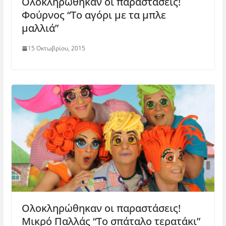
Ολοκληρώθηκαν οι παραστάσεις!
ρ
ρ
υ
θ
ά
ο
ρ
υ
Φούρνος “Το αγόρι με τα μπλε
θ
)
ο
ρ
υ
)
ο
μαλλιά”
ρ
)
ο
)
15 Οκτωβρίου, 2015
Ολοκληρώθηκαν οι παραστάσεις!
Μικρό Παλλάς “Το σπάταλο τερατάκι”