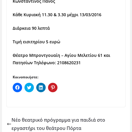
Κωνσταντίνος Πάνος
Κάθε Κυριακή 11.30 & 3.30 μέχρι 13/03/2016
Διάρκεια 90 λεπτά
Τιμή εισιτηρίου 5 ευρώ
Θέατρο Μπροντγουαίη – Αγίου Μελετίου 61 και
Πατησίων Τηλέφωνο: 2108620231
Κοινοποιήστε:
Π
Κ
Κ
Κ
α
λ
λ
λ
τ
ι
ι
ι
ή
κ
κ
κ
σ
γ
γ
γ
τ
ι
ι
ι
ε
α
α
α
γ
κ
κ
κ
ι
ο
ο
ο
Νέο θεατρικό πρόγραμμα για παιδιά στο
α
ι
ι
ι
κ
ν
ν
ν
εργαστήρι του θεάτρου Πόρτα
ο
ο
ο
ο