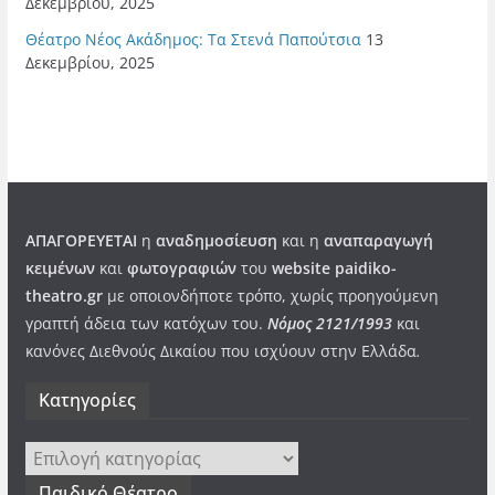
Δεκεμβρίου, 2025
Θέατρο Νέος Ακάδημος: Τα Στενά Παπούτσια
13
Δεκεμβρίου, 2025
ΑΠΑΓΟΡΕΥΕΤΑΙ
η
αναδημοσίευση
και η
αναπαραγωγή
κειμένων
και
φωτογραφιών
του
website paidiko-
theatro.gr
με οποιονδήποτε τρόπο, χωρίς προηγούμενη
γραπτή άδεια των κατόχων του.
Νόμος 2121/1993
και
κανόνες Διεθνούς Δικαίου που ισχύουν στην Ελλάδα
.
Kατηγορίες
Kατηγορίες
Παιδικό Θέατρο