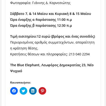
Φωτογραφία: Γιάννης Δ. Καρνεσιώτης
Σάββατο 7, & 14 Μαίου και Κυριακή 8 & 15 Μαίου
Ώρα έναρξης α ΄παράστασης 11:00 π.μ
Ώρα έναρξης β΄ παράστασης 12:30 π.μ
Τιμή εισιτηρίου:12 ευρώ (βρέφος και ένας συνοδός)
Περιορισμένος αριθμός συμμετεχόντων, απαραίτητη
η κράτηση θέσης.
Κρατήσεις θέσεων και πληροφορίες: 213 040 2294
The Blue Elephant, Λεωφόρος Δημοκρατίας 23, Νέο
Ψυχικό
Κοινοποιήστε:
Π
Κ
Κ
Κ
α
λ
λ
λ
τ
ι
ι
ι
ή
κ
κ
κ
σ
γ
γ
γ
τ
ι
ι
ι