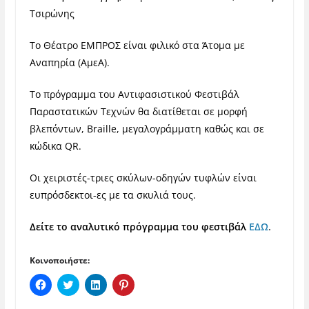
Τσιρώνης
Το Θέατρο ΕΜΠΡΟΣ είναι φιλικό στα Άτομα με
Αναπηρία (ΑμεΑ).
Το πρόγραμμα του Αντιφασιστικού Φεστιβάλ
Παραστατικών Τεχνών θα διατίθεται σε μορφή
βλεπόντων, Braille, μεγαλογράμματη καθώς και σε
κώδικα QR.
Οι χειριστές-τριες σκύλων-οδηγών τυφλών είναι
ευπρόσδεκτοι-ες με τα σκυλιά τους.
Δείτε το αναλυτικό πρόγραμμα του φεστιβάλ
ΕΔΩ
.
Κοινοποιήστε:
Π
Κ
Κ
Κ
α
λ
λ
λ
τ
ι
ι
ι