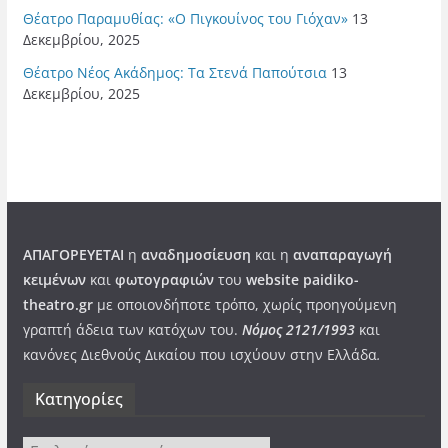
Θέατρο Παραμυθίας: «Ο Πιγκουίνος του Γιόχαν»
13
Δεκεμβρίου, 2025
Θέατρο Νέος Ακάδημος: Τα Στενά Παπούτσια
13
Δεκεμβρίου, 2025
ΑΠΑΓΟΡΕΥΕΤΑΙ
η
αναδημοσίευση
και η
αναπαραγωγή
κειμένων
και
φωτογραφιών
του
website paidiko-
theatro.gr
με οποιονδήποτε τρόπο, χωρίς προηγούμενη
γραπτή άδεια των κατόχων του.
Νόμος 2121/1993
και
κανόνες Διεθνούς Δικαίου που ισχύουν στην Ελλάδα
.
Kατηγορίες