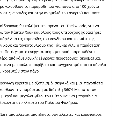
παρακολουθούν το παραμύθι που για πάνω από 100 χρόνια
 στις νεράιδες και στην ανημελιά του αγοριού που ποτέ
αϊδόσκονη θα καλύψει την αρένα του Taekwondo, για να
ελ, τον Κάπτεν Χουκ και όλους τους υπέροχους χαρακτήρες
ρι! Από τις καμινάδες του Λονδίνου και το σπίτι της
εν Χουκ και τονκαταυλισμό της Τάιγκερ Λίλι, η παράσταση
ου Ποτέ, γεμάτο ενέργεια, κέφι, μουσική, παραμυθένια
πέρα από κάθε λογική: ξέφρενες περιστροφές, ακροβατικά,
εσμένα με απόλυτη ακρίβεια και συγχρονισμό από το σύνολο
ν χορευτών στον πάγο.
ραγωγή έρχεται με εξοπλισμό, σκηνικά και μια παγοπίστα
Ο
ολουθούν την παράσταση σε διάταξη 360
! Με αυτό τον
 μικροί και μεγάλοι φίλοι του Πίτερ Παν να μπορούν να
ίσκονται στο κλειστό του Παλαιού Φαλήρου.
Stars αποτελείται από εξήντα συντελεστές και κορυφαίους