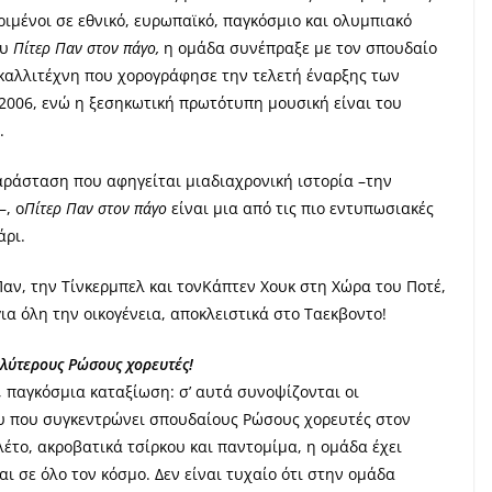
ριμένοι σε εθνικό, ευρωπαϊκό, παγκόσμιο και ολυμπιακό
ου
Πίτερ Παν στον πάγο,
η ομάδα συνέπραξε με τον σπουδαίο
ν καλλιτέχνη που χορογράφησε την τελετή έναρξης των
2006, ενώ η ξεσηκωτική πρωτότυπη μουσική είναι του
.
παράσταση που αφηγείται μιαδιαχρονική ιστορία –την
–, ο
Πίτερ Παν στον πάγο
είναι μια από τις πιο εντυπωσιακές
άρι.
 Παν, την Τίνκερμπελ και τονΚάπτεν Χουκ στη Χώρα του Ποτέ,
α όλη την οικογένεια, αποκλειστικά στο Ταεκβοντο!
καλύτερους Ρώσους χορευτές!
, παγκόσμια καταξίωση: σ’ αυτά συνοψίζονται οι
ου που συγκεντρώνει σπουδαίους Ρώσους χορευτές στον
έτο, ακροβατικά τσίρκου και παντομίμα, η ομάδα έχει
ι σε όλο τον κόσμο. Δεν είναι τυχαίο ότι στην ομάδα