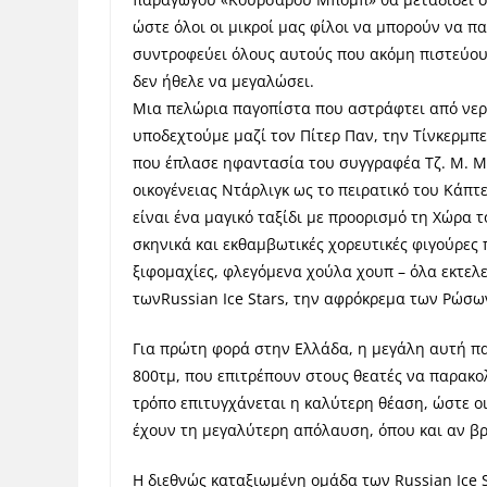
ώστε όλοι οι μικροί μας φίλοι να μπορούν να 
συντροφεύει όλους αυτούς που ακόμη πιστεύουν
δεν ήθελε να μεγαλώσει.
Μια πελώρια παγοπίστα που αστράφτει από νερ
υποδεχτούμε μαζί τον Πίτερ Παν, την Τίνκερμπ
που έπλασε ηφαντασία του συγγραφέα Τζ. Μ. Μπά
οικογένειας Ντάρλιγκ ως το πειρατικό του Κάπτ
είναι ένα μαγικό ταξίδι με προορισμό τη Χώρα τ
σκηνικά και εκθαμβωτικές χορευτικές φιγούρες 
ξιφομαχίες, φλεγόμενα χούλα χουπ – όλα εκτελ
τωνRussian Ice Stars, την αφρόκρεμα των Ρώσω
Για πρώτη φορά στην Ελλάδα, η μεγάλη αυτή πα
800τμ, που επιτρέπουν στους θεατές να παρακ
τρόπο επιτυγχάνεται η καλύτερη θέαση, ώστε οι
έχουν τη μεγαλύτερη απόλαυση, όπου και αν βρ
Η διεθνώς καταξιωμένη ομάδα των Russian Ice 