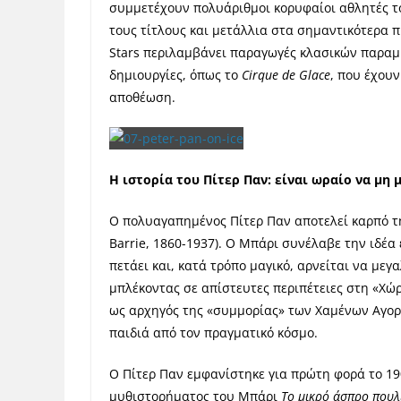
συμμετέχουν πολυάριθμοι κορυφαίοι αθλητές του
τους τίτλους και μετάλλια στα σημαντικότερα 
Stars περιλαμβάνει παραγωγές κλασικών παρα
δημιουργίες, όπως το
Cirque
de
Glace
, που έχου
αποθέωση.
Η ιστορία του Πίτερ Παν: είναι ωραίο να μη 
Ο πολυαγαπημένος Πίτερ Παν αποτελεί καρπό τη
Barrie, 1860-1937). Ο Μπάρι συνέλαβε την ιδέα
πετάει και, κατά τρόπο μαγικό, αρνείται να μεγ
μπλέκοντας σε απίστευτες περιπέτειες στη «Χώρ
ως αρχηγός της «συμμορίας» των Χαμένων Αγοριώ
παιδιά από τον πραγματικό κόσμο.
Ο Πίτερ Παν εμφανίστηκε για πρώτη φορά το 19
μυθιστορήματος του Μπάρι
Το μικρό άσπρο πουλ