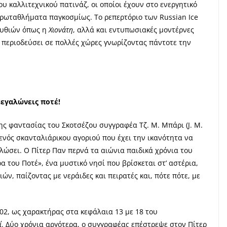
 καλλιτεχνικού πατινάζ, οι οποίοι έχουν στο ενεργητικό
πρωταθλήματα παγκοσμίως. Το ρεπερτόριο των Russian Ice
μυθιών όπως η
Χιονάτη
, αλλά και εντυπωσιακές μοντέρνες
ν περιοδεύσει σε πολλές χώρες γνωρίζοντας πάντοτε την
μεγαλώνεις ποτέ!
ς φαντασίας του Σκοτσέζου συγγραφέα Τζ. Μ. Μπάρι (J. M.
 ενός σκανταλιάρικου αγοριού που έχει την ικανότητα να
αλώσει. Ο Πίτερ Παν περνά τα αιώνια παιδικά χρόνια του
α του Ποτέ», ένα μυστικό νησί που βρίσκεται στ’ αστέρια,
ν, παίζοντας με νεράιδες και πειρατές και, πότε πότε, με
02, ως χαρακτήρας στα κεφάλαια 13 με 18 του
ί
. Δύο χρόνια αργότερα, ο συγγραφέας επέστρεψε στον Πίτερ