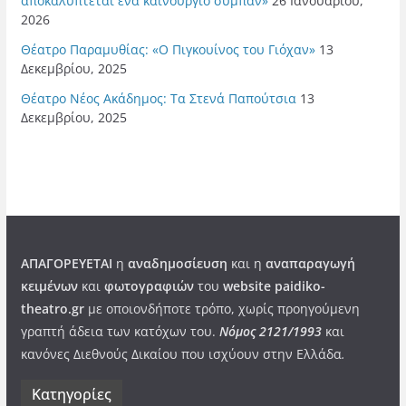
αποκαλύπτεται ένα καινούργιο σύμπαν»
26 Ιανουαρίου,
2026
Θέατρο Παραμυθίας: «Ο Πιγκουίνος του Γιόχαν»
13
Δεκεμβρίου, 2025
Θέατρο Νέος Ακάδημος: Τα Στενά Παπούτσια
13
Δεκεμβρίου, 2025
ΑΠΑΓΟΡΕΥΕΤΑΙ
η
αναδημοσίευση
και η
αναπαραγωγή
κειμένων
και
φωτογραφιών
του
website paidiko-
theatro.gr
με οποιονδήποτε τρόπο, χωρίς προηγούμενη
γραπτή άδεια των κατόχων του.
Νόμος 2121/1993
και
κανόνες Διεθνούς Δικαίου που ισχύουν στην Ελλάδα
.
Kατηγορίες