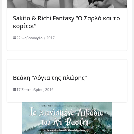
)
Sakito & Richi Fantasy “Ο Σαρλό και το
κορίτσι”
22 Φεβρουαρίου, 2017
Βεάκη “Λόγια της πλώρης”
17 Σεπτεμβρίου, 2016