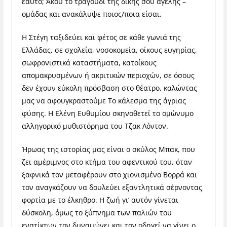
εαυτό; Άκου το τραγούδι της δικής σου αγέλης –
ομάδας και ανακάλυψε ποιος/ποια είσαι.
Η Στέγη ταξιδεύει και φέτος σε κάθε γωνιά της
Ελλάδας, σε σχολεία, νοσοκομεία, οίκους ευγηρίας,
σωφρονιστικά καταστήματα, κατοίκους
απομακρυσμένων ή ακριτικών περιοχών, σε όσους
δεν έχουν εύκολη πρόσβαση στο θέατρο, καλώντας
μας να αφουγκραστούμε Το κάλεσμα της άγριας
φύσης. Η Ελένη Ευθυμίου σκηνοθετεί το ομώνυμο
αλληγορικό μυθιστόρημα του Τζακ Λόντον.
Ήρωας της ιστορίας μας είναι ο σκύλος Μπακ, που
ζει αμέριμνος στο κτήμα του αφεντικού του, όταν
ξαφνικά τον μεταφέρουν στο χιονισμένο Βορρά και
τον αναγκάζουν να δουλεύει εξαντλητικά σέρνοντας
φορτία με το έλκηθρο. Η ζωή γι’ αυτόν γίνεται
δύσκολη, όμως το ξύπνημα των παλιών του
ενστίκτων τον δυναμώνει και τον οδηγεί να γίνει ο