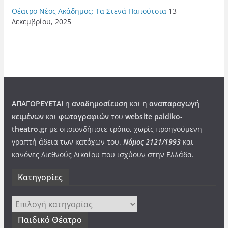
Θέατρο Νέος Ακάδημος: Τα Στενά Παπούτσια
13
Δεκεμβρίου, 2025
ΑΠΑΓΟΡΕΥΕΤΑΙ
η
αναδημοσίευση
και η
αναπαραγωγή
κειμένων
και
φωτογραφιών
του
website paidiko-
theatro.gr
με οποιονδήποτε τρόπο, χωρίς προηγούμενη
γραπτή άδεια των κατόχων του.
Νόμος 2121/1993
και
κανόνες Διεθνούς Δικαίου που ισχύουν στην Ελλάδα
.
Kατηγορίες
Kατηγορίες
Παιδικό Θέατρο