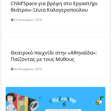
Child’Space για βρέφη στο Εργαστήρι
ν
α
π
ο
έ
ρ
α
π
θεάτρου–Ξένια Καλογεροπούλου
ο
ά
ρ
α
π
θ
ά
ρ
α
υ
θ
ά
ρ
ρ
υ
θ
22 Ιανουαρίου, 2018
ά
ο
ρ
υ
θ
)
ο
ρ
υ
)
ο
ρ
)
ο
)
Θεατρικό παιχνίδι στην «Αθηναΐδα»:
Παίζοντας με τους Μύθους
26 Οκτωβρίου, 2016