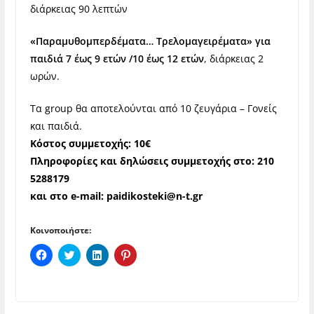
διάρκειας 90 λεπτών
«Παραμυθομπερδέματα… Τρελομαγειρέματα» για
παιδιά 7 έως 9 ετών /10 έως 12 ετών
, διάρκειας 2
ωρών.
Τα group θα αποτελούνται από 10 ζευγάρια – Γονείς
και παιδιά.
Κόστος συμμετοχής: 10€
Πληροφορίες και δηλώσεις συμμετοχής στο: 210
5288179
και στο e-mail:
paidikosteki@n-t.gr
Κοινοποιήστε:
Π
Κ
Κ
Κ
α
λ
λ
λ
τ
ι
ι
ι
ή
κ
κ
κ
σ
γ
γ
γ
τ
ι
ι
ι
ε
α
α
α