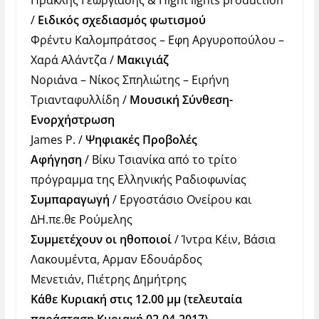
Ηρακλής Γεωργιάδης & Ηight lights production
/
Ειδικός σχεδιασμός φωτισμού
Φρέντυ Καλομπράτσος – Εφη Αργυροπούλου –
Χαρά Αλάντζα /
Μακιγιάζ
Νοριάνα – Νίκος Σπηλιώτης – Ειρήνη
Τριανταφυλλίδη /
Μουσική Σύνθεση-
Ενορχήστρωση
James P. /
Ψηφιακές Προβολές
Αφήγηση
/ Βίκυ Τσιανίκα από το τρίτο
πρόγραμμα της Ελληνικής Ραδιοφωνίας
Συμπαραγωγή
/ Eργοστάσιο Ονείρου και
ΔΗ.πε.θε Ρούμελης
Συμμετέχουν οι ηθοποιοί
/ Ίντρα Κέιν, Βάσια
Λακουμέντα, Αρμαν Εδουάρδος
Μενετιάν, Πιέτρης Δημήτρης
Κάθε Κυριακή στις 12.00 μμ (τελευταία