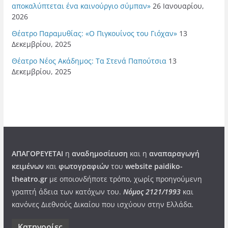
αποκαλύπτεται ένα καινούργιο σύμπαν»
26 Ιανουαρίου,
2026
Θέατρο Παραμυθίας: «Ο Πιγκουίνος του Γιόχαν»
13
Δεκεμβρίου, 2025
Θέατρο Νέος Ακάδημος: Τα Στενά Παπούτσια
13
Δεκεμβρίου, 2025
ΑΠΑΓΟΡΕΥΕΤΑΙ
η
αναδημοσίευση
και η
αναπαραγωγή
κειμένων
και
φωτογραφιών
του
website paidiko-
theatro.gr
με οποιονδήποτε τρόπο, χωρίς προηγούμενη
γραπτή άδεια των κατόχων του.
Νόμος 2121/1993
και
κανόνες Διεθνούς Δικαίου που ισχύουν στην Ελλάδα
.
Kατηγορίες