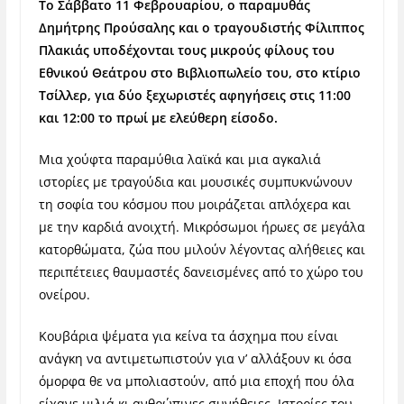
Το Σάββατο 11 Φεβρουαρίου, ο παραμυθάς
Δημήτρης Προύσαλης και ο τραγουδιστής Φίλιππος
Πλακιάς υποδέχονται τους μικρούς φίλους του
Εθνικού Θεάτρου στο Βιβλιοπωλείο του, στο κτίριο
Τσίλλερ, για δύο ξεχωριστές αφηγήσεις στις 11:00
και 12:00 το πρωί με ελεύθερη είσοδο.
Μια χούφτα παραμύθια λαϊκά και μια αγκαλιά
ιστορίες με τραγούδια και μουσικές συμπυκνώνουν
τη σοφία του κόσμου που μοιράζεται απλόχερα και
με την καρδιά ανοιχτή. Μικρόσωμοι ήρωες σε μεγάλα
κατορθώματα, ζώα που μιλούν λέγοντας αλήθειες και
περιπέτειες θαυμαστές δανεισμένες από το χώρο του
ονείρου.
Κουβάρια ψέματα για κείνα τα άσχημα που είναι
ανάγκη να αντιμετωπιστούν για ν’ αλλάξουν κι όσα
όμορφα θε να μπολιαστούν, από μια εποχή που όλα
είχανε μιλιά κι ανθρώπινες συνήθειες. Ιστορίες του