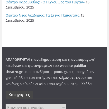
Θέατρο Παραμυθίας: «Ο Πιγκουίνος του Γιόχαν»
13
Δεκεμβρίου, 2025
Θέατρο Νέος Ακάδημος: Τα Στενά Παπούτσια
13
Δεκεμβρίου, 2025
ΑΠΑΓΟΡΕΥΕΤΑΙ
η
αναδημοσίευση
και η
αναπαραγωγή
κειμένων
και
φωτογραφιών
του
website paidiko-
theatro.gr
με οποιονδήποτε τρόπο, χωρίς προηγούμενη
γραπτή άδεια των κατόχων του.
Νόμος 2121/1993
και
κανόνες Διεθνούς Δικαίου που ισχύουν στην Ελλάδα
.
Kατηγορίες
Kατηγορίες