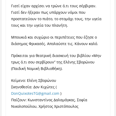
Γιατί είχαν αρχίσει να τρώνε ό,τι τους σέρβιραν.
Γιατί δεν ήξεραν πως υπάρχουν νόμοι που
προστατεύουν το πιάτο, το στομάχι τους, την υγεία
τους και την υγεία του πλανήτη.
Μπουκιά και συχώριο οι περιπέτειες που έζησε ο
διάσημος Φρικασές. Απολαύστε τις. Κάνουν καλό.
Πρόκειται για θεατρική διασκευή του βιβλίου «Μην
τρως ό,τι σου σερβίρουν” της Ελένης
Σβορώνου
(Παιδική Νομική Βιβλιοθήκη).
Κείμενο: Ελένη Σβορώνου
Σκηνοθεσία: Δον Κιχώτες (
DonQuixotesTG@gmail.com
)
Παίζουν: Κωνσταντίνος Δαλαμάγκας, Σοφία
Νικολοπούλου, Χρήστος Χριστόπουλος