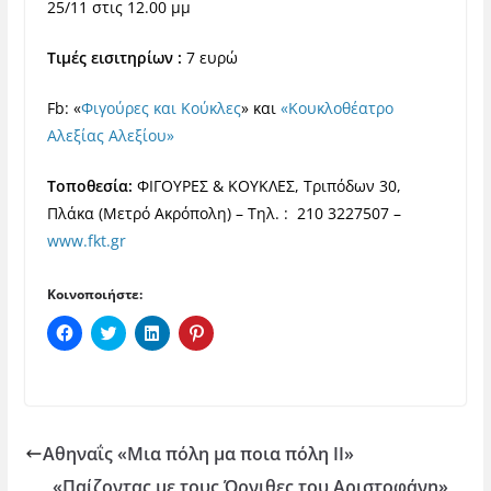
25/11 στις 12.00 μμ
Τιμές εισιτηρίων :
7 ευρώ
Fb:
«
Φιγούρες και Κούκλες
» και
«Κουκλοθέατρο
Αλεξίας Αλεξίου»
Τοποθεσία:
ΦΙΓΟΥΡΕΣ & ΚΟΥΚΛΕΣ, Τριπόδων 30,
Πλάκα (Μετρό Ακρόπολη) – Τηλ. : 210 3227507 –
www.fkt.gr
Κοινοποιήστε:
Π
Κ
Κ
Κ
α
λ
λ
λ
τ
ι
ι
ι
ή
κ
κ
κ
σ
γ
γ
γ
τ
ι
ι
ι
ε
α
α
α
γ
κ
κ
κ
ι
ο
ο
ο
Αθηναΐς «Μια πόλη μα ποια πόλη ΙΙ»
α
ι
ι
ι
κ
ν
ν
ν
«Παίζοντας με τους Όρνιθες του Αριστοφάνη»
ο
ο
ο
ο