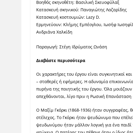
Βοηθός σκηνοθέτη: Βασιλική Σκευοφύλαξ
Κατασκευή σκηνικού: Παναγιώτης Λαζαρίδης
Κατασκευή κοστουμιών: Lazy D.
Ερμηνεύουν: Κλήμης Εμπέογλου, Ιωσήφ Ιωσηφίδ
Ανδριάνα Χαλκίδη
Παραγωγή: Στέγη Ιδρύματος Ωνάση
Διαβάστε περισσότερα
Οι χαρακτήρες του έργου είναι συγκινητικοί και
– σταθερές ή εφήμερες. Η αδυναμία επικοινωνί
πυρήνα της ποιητικής του έργου. Όλα μοιάζουν
απεχθάνονται, λίγο πριν η Ρωσική Επανάσταση 
Ο Μαξίμ Γκόρκι (1868-1936) ήταν συγγραφέας, θ
στέλεχος. To Γκόρκι ήταν ψευδώνυμο που επέλεξ
ψευδωνύμου ήταν μάλλον λογική για ένα παιδί 
φτώχεια. Ο πατέρας του πέθανε όταν ο ίδιος ήτ