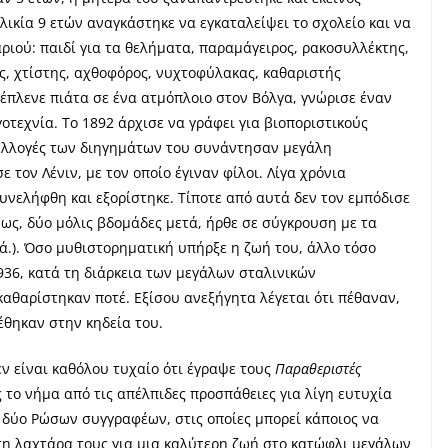
λικία 9 ετών αναγκάστηκε να εγκαταλείψει το σχολείο και να
ριού: παιδί για τα θελήματα, παραμάγειρος, ρακοσυλλέκτης,
, χτίστης, αχθοφόρος, νυχτοφύλακας, καθαριστής
έπλενε πιάτα σε ένα ατμόπλοιο στον Βόλγα, γνώρισε έναν
οτεχνία. Το 1892 άρχισε να γράφει για βιοποριστικούς
συλλογές των διηγημάτων του συνάντησαν μεγάλη
τον Λένιν, με τον οποίο έγιναν φίλοι. Λίγα χρόνια
υνελήφθη και εξορίστηκε. Τίποτε από αυτά δεν τον εμπόδισε
ς, δύο μόλις βδομάδες μετά, ήρθε σε σύγκρουση με τα
κ.ά.). Όσο μυθιστορηματική υπήρξε η ζωή του, άλλο τόσο
936, κατά τη διάρκεια των μεγάλων σταλινικών
καθαρίστηκαν ποτέ. Εξίσου ανεξήγητα λέγεται ότι πέθαναν,
έθηκαν στην κηδεία του.
ν είναι καθόλου τυχαίο ότι έγραψε τους
Παραθεριστές
 το νήμα από τις απέλπιδες προσπάθειες για λίγη ευτυχία
ν δύο Ρώσων συγγραφέων, στις οποίες μπορεί κάποιος να
τη λαχτάρα τους για μια καλύτερη ζωή στο κατώφλι μεγάλων