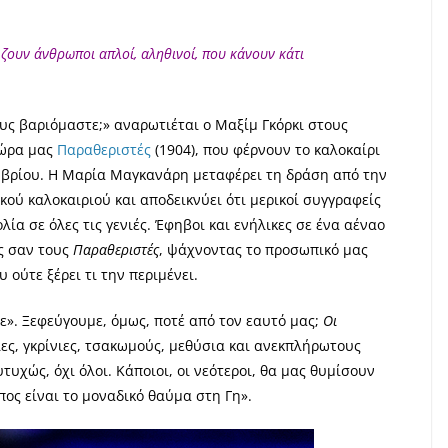
ζουν άνθρωποι απλοί, αληθινοί, που κάνουν κάτι
ους βαριόμαστε;» αναρωτιέται ο Μαξίμ Γκόρκι στους
χώρα μας
Παραθεριστές
(1904), που φέρνουν το καλοκαίρι
εμβρίου. Η Μαρία Μαγκανάρη μεταφέρει τη δράση από την
ού καλοκαιριού και αποδεικνύει ότι μερικοί συγγραφείς
α σε όλες τις γενιές. Έφηβοι και ενήλικες σε ένα αέναο
ς σαν τους
Παραθεριστές
, ψάχνοντας το προσωπικό μας
 ούτε ξέρει τι την περιμένει.
ε». Ξεφεύγουμε, όμως, ποτέ από τον εαυτό μας;
Οι
ες, γκρίνιες, τσακωμούς, μεθύσια και ανεκπλήρωτους
υχώς, όχι όλοι. Κάποιοι, οι νεότεροι, θα μας θυμίσουν
ος είναι το μοναδικό θαύμα στη Γη».