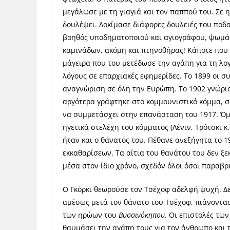
μεγάλωσε με τη γιαγιά και τον παππού του. Σε η
δουλέψει. Δοκίμασε διάφορες δουλειές του ποδα
βοηθός υποδηματοποιού και αγιογράφου, ψωμάς
καμινάδων, ακόμη και πτηνοθήρας! Κάποτε που 
μάγειρα που του μετέδωσε την αγάπη για τη λογ
λόγους σε επαρχιακές εφημερίδες. Το 1899 οι 
αναγνώριση σε όλη την Ευρώπη. Το 1902 γνώρισε 
αργότερα γράφτηκε στο κομμουνιστικό κόμμα, σ
να συμμετάσχει στην επανάσταση του 1917. Όμω
ηγετικά στελέχη του κόμματος (Λένιν, Τρότσκι 
ήταν και ο θάνατός του. Πέθανε ανεξήγητα το 1
εκκαθαρίσεων. Τα αίτια του θανάτου του δεν ξε
μέσα στον ίδιο χρόνο, σχεδόν όλοι όσοι παραβρ
Ο Γκόρκι θεωρούσε τον Τσέχοφ αδελφή ψυχή. Δε
αμέσως μετά τον θάνατο του Τσέχοφ, πιάνοντας
των ηρώων του
Βυσσινόκηπου
. Οι επιστολές τω
θαυμάσει την αγάπη τους για τον άνθρωπο και 