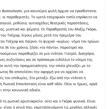
ον
Βυσσινόκηπο
, μια καινούρια φυλή άρχισε να εγκαθίσταται
: οι παραθεριστές. Το «μετά-τσεχοφικό» τοπίο επρόκειτο να
σαγιού, μεθύσια, αυτοσχέδιες θεατρικές παραστάσεις,
ας, μυστικά και ψέματα. Οι
Παραθεριστές
του Μαξίμ Γκόρκι,
του Τσέχοφ, λίγους μήνες μετά την πρεμιέρα του
στον Τσέχοφ και παίρνει το ψυχικό –κυρίως– νήμα τον ηρώων
τα 36 του χρόνια, ζήσει «τα πάντα», παρατηρεί και
οούμενων παραθερίζει σε μια ντάτσα. Γιατροί, δικηγόροι,
νες συζητήσεις και σε πρόσκαιρα ειδύλλια το νόημα της
σε αυτή την πραγματικότητα, την οποία χλευάζει με το
ωτας θα αποτελέσει την αφορμή για να αρχίσει να
ές του επιθυμίες. Στο μεταξύ, έξω από την ντάτσα η
η Ρωσική Επανάσταση είναι καθ’ οδόν. Όλοι οι ήρωες, αργά
ι στην κοινωνική αδικία.
 τη ρωσική αριστοκρατία· ούτε και ο Γκόρκι φυσικά. Είναι
 είναι η γενιά που, εκμεταλλευόμενη τις μεγάλες αλλαγές