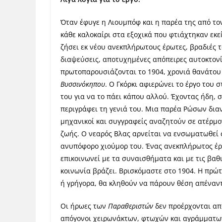
Όταν έφυγε η Λιουμπόφ και η παρέα της από τ
κάθε καλοκαίρι στα εξοχικά που φτιάχτηκαν εκεί
ζήσει εκ νέου ανεκπλήρωτους έρωτες, βραδιές τ
διαψεύσεις, αποτυχημένες απόπειρες αυτοκτονί
πρωτοπαρουσιάζονται το 1904, χρονιά θανάτου 
Βυσσινόκηπου
. Ο Γκόρκι αφιερώνει το έργο του 
του για να το πάει κάπου αλλού. Έχοντας ήδη, σ
περιγράφει τη γενιά του. Μια παρέα Ρώσων διαν
μηχανικοί και συγγραφείς αναζητούν σε ατέρμο
ζωής. Ο νεαρός Βλας αρνείται να ενσωματωθεί 
ανυπόφορο χιούμορ του. Ένας ανεκπλήρωτος έρ
επικοινωνεί με τα συναισθήματα και με τις βαθι
κοινωνία βράζει. Βρισκόμαστε στο 1904. Η πρώτ
ή γρήγορα, θα κληθούν να πάρουν θέση απέναντ
Οι ήρωες των
Παραθεριστών
δεν προέρχονται από
απόγονοι χειρωνάκτων, φτωχών και αγράμματων,