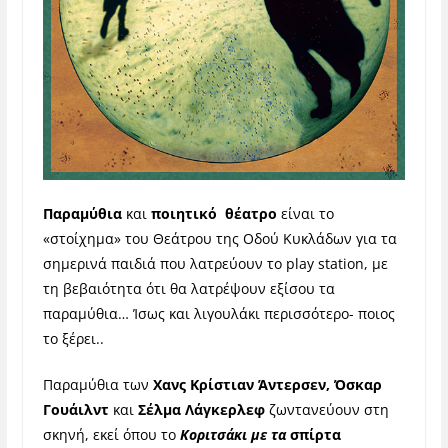
Παραμύθια
και
ποιητικό θέατρο
είναι το
«στοίχημα» του Θεάτρου της Οδού Κυκλάδων για τα
σημερινά παιδιά που λατρεύουν το play station, με
τη βεβαιότητα ότι θα λατρέψουν εξίσου τα
παραμύθια… Ίσως και λιγουλάκι περισσότερο- ποιος
το ξέρει..
Παραμύθια των
Χανς Κρίστιαν Άντερσεν,
Όσκαρ
Γουάιλντ
και
Σέλμα Λάγκερλεφ
ζωντανεύουν στη
σκηνή, εκεί όπου το
Κοριτσάκι με τα
σπίρτα