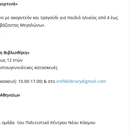
γιορτινά»
ο με ακορντεόν και τραγούδι για παιδιά ηλικίας από 4 έως
ιαβάζοντας Μεγαλώνω».
ν
τη Βιβλιοθήκη»
έως 12 ετών
ιστουγεννιάτικες κατασκευές
ασκευή: 10.00-17.00) & στο
vrefikilibrary@gmail.com
 Αθηναίων
ή ομάδα του Πολιτιστικό Κέντρου Νέου Κόσμου