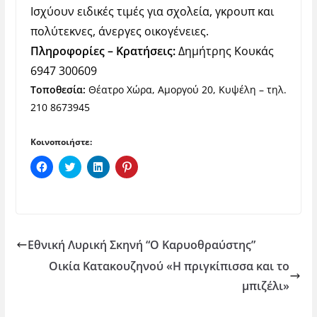
Ισχύουν ειδικές τιμές για σχολεία, γκρουπ και
πολύτεκνες, άνεργες οικογένειες.
Πληροφορίες – Κρατήσεις:
Δημήτρης Κουκάς
6947 300609
Τοποθεσία:
Θέατρο Χώρα, Αμοργού 20, Κυψέλη – τηλ.
210 8673945
Κοινοποιήστε:
Π
Κ
Κ
Κ
α
λ
λ
λ
τ
ι
ι
ι
ή
κ
κ
κ
σ
γ
γ
γ
τ
ι
ι
ι
ε
α
α
α
γ
κ
κ
κ
ι
ο
ο
ο
Εθνική Λυρική Σκηνή “Ο Καρυοθραύστης”
α
ι
ι
ι
κ
ν
ν
ν
Οικία Κατακουζηνού «Η πριγκίπισσα και το
ο
ο
ο
ο
ι
π
π
π
ν
ο
ο
ο
μπιζέλι»
ο
ί
ί
ί
π
η
η
η
ο
σ
σ
σ