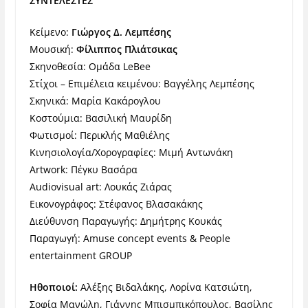
ΣΥΝΤΕΛΕΣΤΕΣ
Κείμενο:
Γιώργος Δ. Λεμπέσης
Μουσική:
Φίλιππος Πλιάτσικας
Σκηνοθεσία: Ομάδα LeBee
Στίχοι – Επιμέλεια κειμένου: Βαγγέλης Λεμπέσης
Σκηνικά: Μαρία Κακάρογλου
Κοστούμια: Βασιλική Μαυρίδη
Φωτισμοί: Περικλής Μαθιέλης
Κινησιολογία/Χορογραφίες: Μιμή Αντωνάκη
Artwork: Πέγκυ Βασάρα
Audiovisual art: Λουκάς Ζιάρας
Εικονογράφος: Στέφανος Βλασακάκης
Διεύθυνση Παραγωγής: Δημήτρης Κουκάς
Παραγωγή: Amuse concept events & People
entertainment GROUP
Ηθοποιοί:
Αλέξης Βιδαλάκης, Λορίνα Κατσιώτη,
Σοφία Μανώλη, Γιάννης Μπισμπικόπουλος, Βασίλης