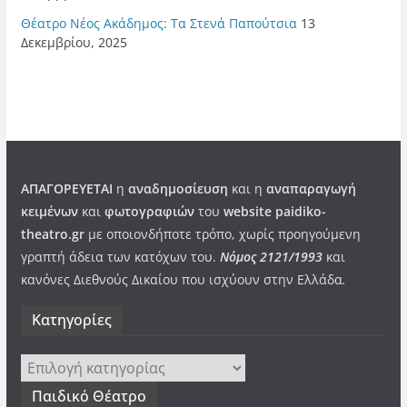
Θέατρο Νέος Ακάδημος: Τα Στενά Παπούτσια
13
Δεκεμβρίου, 2025
ΑΠΑΓΟΡΕΥΕΤΑΙ
η
αναδημοσίευση
και η
αναπαραγωγή
κειμένων
και
φωτογραφιών
του
website paidiko-
theatro.gr
με οποιονδήποτε τρόπο, χωρίς προηγούμενη
γραπτή άδεια των κατόχων του.
Νόμος 2121/1993
και
κανόνες Διεθνούς Δικαίου που ισχύουν στην Ελλάδα
.
Kατηγορίες
Kατηγορίες
Παιδικό Θέατρο