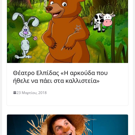
ο
)
Θέατρο Ελπίδας «H αρκούδα που
ήθελε να πάει στα καλλιστεία»
23 Μαρτίου, 2018