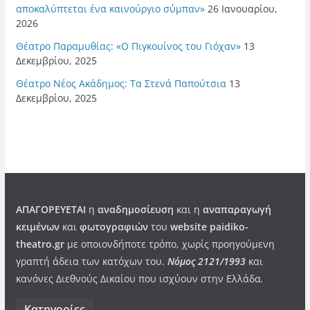
αποκαλύπτεται ένα καινούργιο σύμπαν»
26 Ιανουαρίου,
2026
Θέατρο Παραμυθίας: «Ο Πιγκουίνος του Γιόχαν»
13
Δεκεμβρίου, 2025
Θέατρο Νέος Ακάδημος: Τα Στενά Παπούτσια
13
Δεκεμβρίου, 2025
ΑΠΑΓΟΡΕΥΕΤΑΙ
η
αναδημοσίευση
και η
αναπαραγωγή
κειμένων
και
φωτογραφιών
του
website paidiko-
theatro.gr
με οποιονδήποτε τρόπο, χωρίς προηγούμενη
γραπτή άδεια των κατόχων του.
Νόμος 2121/1993
και
κανόνες Διεθνούς Δικαίου που ισχύουν στην Ελλάδα
.
Kατηγορίες