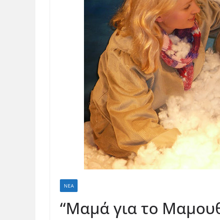
ΝΈΑ
“Μαμά για το Μαμου