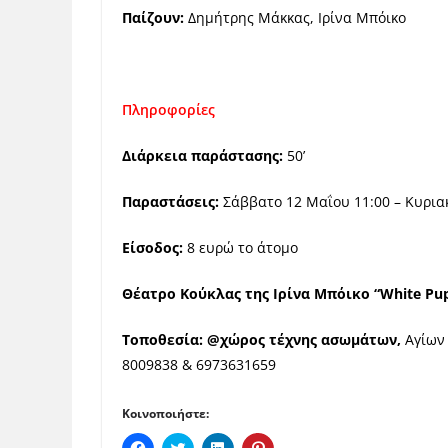
Παίζουν:
Δημήτρης Μάκκας, Ιρίνα Μπόικο
Πληροφορίες
Διάρκεια παράστασης:
50’
Παραστάσεις:
Σάββατο 12 Μαΐου 11:00 – Κυρια
Είσοδος:
8 ευρώ το άτομο
Θέατρο Κούκλας της Ιρίνα Μπόικο
“White Pu
Τοποθεσία: @χώρος τέχνης ασωμάτων,
Αγίων
8009838 & 6973631659
Κοινοποιήστε:
Π
Κ
Κ
Κ