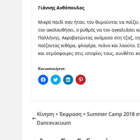
Γιάννης Ανθόπουλος
Μικρό παιδί σαν ήταν, τον θυμούνται να παίζει
τον ακολουθήσει, ο ρυθμός να τον αγκαλιάσει κ
Παλλήνης. Ακροβατώντας ανάμεσα στη τζαζ, την
παίζοντας κιθάρα, φλογέρα, πιάνο και λαούτο.
και ατμόσφαιρες στις ιστορίες τους, συνθέτει 
Κοινοποιήστε:
Π
Κ
Κ
Κ
α
λ
λ
λ
τ
ι
ι
ι
ή
κ
κ
κ
σ
γ
γ
γ
τ
ι
ι
ι
ε
α
α
α
γ
κ
κ
κ
ι
ο
ο
ο
Κίνηση + Έκφραση = Summer Camp 2018 σ
α
ι
ι
ι
κ
ν
ν
ν
Dancevacuum
ο
ο
ο
ο
ι
π
π
π
ν
ο
ο
ο
ο
ί
ί
ί
π
η
η
η