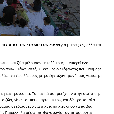
ΟΡΙΕΣ ΑΠΟ ΤΟΝ ΚΟΣΜΟ ΤΩΝ ΖΩΩΝ
για
μικρά (3-5) αλλά και
θρωποι και ζώα μιλούσαν μεταξύ τους…. Μπορεί ένα
κρό πουλί μ’έναν αετό; Κι εκείνος ο ελέφαντας που θαύμαζε
αλά…. τα ζώα λέει ορχήστρα έφτιαξαν τρανή, μας γέμισε με
σική και τραγούδια. Τα παιδιά συμμετέχουν στην αφήγηση,
τα ζώα, γίνονται πετεινάρια, πέτρες και δέντρα και όλα
ραμμα σχεδιασμένο για μικρές ηλικίες όπου τα παιδιά
κής. Παράλληλα μέσω της ψυχαγωγίας αναπτύσσονται