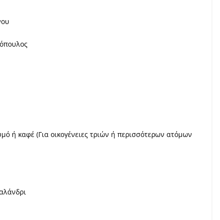
νου
θόπουλος
μό ή καφέ (Για οικογένειες τριών ή περισσότερων ατόμων
αλάνδρι