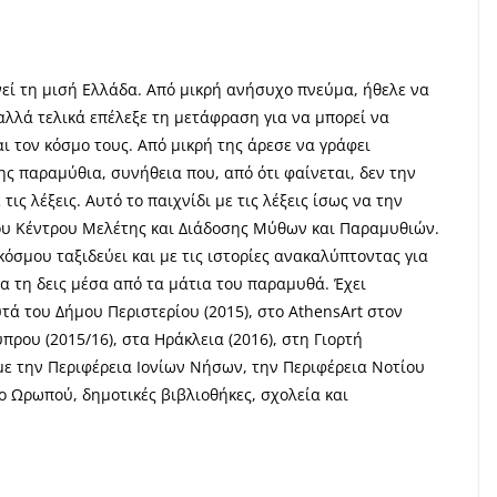
εί τη μισή Ελλάδα. Από μικρή ανήσυχο πνεύμα, ήθελε να
αλλά τελικά επέλεξε τη μετάφραση για να μπορεί να
αι τον κόσμο τους. Από μικρή της άρεσε να γράφει
ης παραμύθια, συνήθεια που, από ότι φαίνεται, δεν την
τις λέξεις. Αυτό το παιχνίδι με τις λέξεις ίσως να την
ου Κέντρου Μελέτης και Διάδοσης Μύθων και Παραμυθιών.
κόσμου ταξιδεύει και με τις ιστορίες ανακαλύπτοντας για
να τη δεις μέσα από τα μάτια του παραμυθά. Έχει
ά του Δήμου Περιστερίου (2015), στο AthensArt στον
ρου (2015/16), στα Ηράκλεια (2016), στη Γιορτή
με την Περιφέρεια Ιονίων Νήσων, την Περιφέρεια Νοτίου
ο Ωρωπού, δημοτικές βιβλιοθήκες, σχολεία και