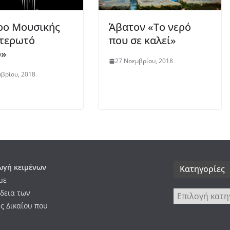
ρο Μουσικής
Άβατον «Το νερό
τερωτό
που σε καλεί»
ο»
27 Νοεμβρίου, 2018
βρίου, 2018
γή κειμένων
Kατηγορίες
με
δεια των
Kατηγορίες
ς Δικαίου που