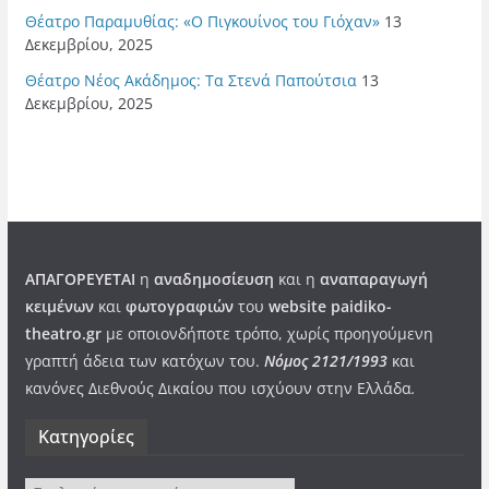
Θέατρο Παραμυθίας: «Ο Πιγκουίνος του Γιόχαν»
13
Δεκεμβρίου, 2025
Θέατρο Νέος Ακάδημος: Τα Στενά Παπούτσια
13
Δεκεμβρίου, 2025
ΑΠΑΓΟΡΕΥΕΤΑΙ
η
αναδημοσίευση
και η
αναπαραγωγή
κειμένων
και
φωτογραφιών
του
website paidiko-
theatro.gr
με οποιονδήποτε τρόπο, χωρίς προηγούμενη
γραπτή άδεια των κατόχων του.
Νόμος 2121/1993
και
κανόνες Διεθνούς Δικαίου που ισχύουν στην Ελλάδα
.
Kατηγορίες