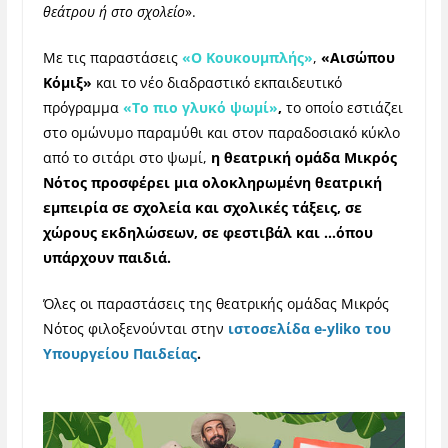
θεάτρου ή στο σχολείο
».
Mε τις παραστάσεις
«Ο Κουκουμπλής»
,
«Αισώπου
Κόμιξ»
και το νέο διαδραστικό εκπαιδευτικό
πρόγραμμα
«Το πιο γλυκό ψωμί»
,
το οποίο εστιάζει
στο ομώνυμο παραμύθι και στον παραδοσιακό κύκλο
από το σιτάρι στο ψωμί,
η θεατρική ομάδα Μικρός
Νότος προσφέρει μια ολοκληρωμένη θεατρική
εμπειρία σε σχολεία και σχολικές τάξεις, σε
χώρους εκδηλώσεων, σε φεστιβάλ και
…όπου
υπάρχουν παιδιά.
Όλες οι παραστάσεις της θεατρικής ομάδας Μικρός
Νότος φιλοξενούνται στην
ιστοσελίδα e-yliko του
Υπουργείου Παιδείας
.