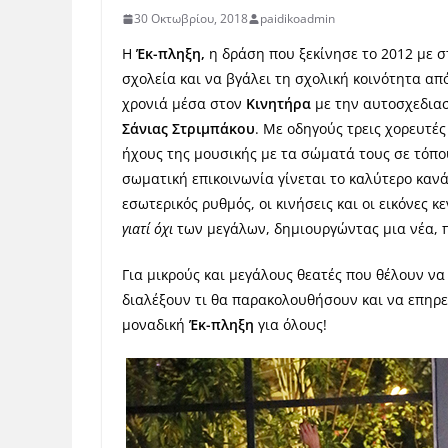
30 Οκτωβρίου, 2018
paidikoadmin
Η
Έκ-πληξη,
η δράση που ξεκίνησε το 2012 με σ
σχολεία και να βγάλει τη σχολική κοινότητα απ
χρονιά μέσα στον
Κινητήρα
με την αυτοσχεδια
Σάνιας Στριμπάκου
. Με οδηγούς τρεις χορευτές
ήχους της μουσικής με τα σώματά τους σε τόπο
σωματική επικοινωνία γίνεται το καλύτερο κανάλ
εσωτερικός ρυθμός, οι κινήσεις και οι εικόνες κ
γιατί όχι
των μεγάλων, δημιουργώντας μια νέα, π
Για μικρούς και μεγάλους θεατές που θέλουν ν
διαλέξουν τι θα παρακολουθήσουν και να επηρεά
μοναδική
Έκ-πληξη
για όλους!