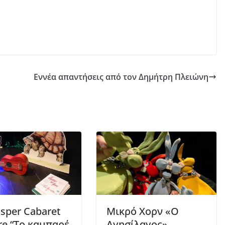
Εννέα απαντήσεις από τον Δημήτρη Πλειώνη
asper Cabaret
Μικρό Χορν «Ο
re “Το καμπαρέ
Αγησίλαγος»