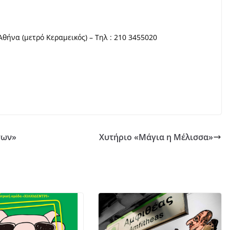
 Αθήνα
(μετρό Κεραμεικός) –
Τηλ
:
210 3455020
των»
Χυτήριο «Μάγια η Μέλισσα»