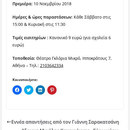
Πρεμιέρα:
10 Νοεμβρίου 2018
Ημέρες & ώρες παραστάσεων:
Κάθε Σάββατο στις
15:00 & Κυριακή στις 11:30
Τιμές εισιτηρίων :
Κανονικό 9 ευρώ (για σχολεία 6
ευρώ)
Τοποθεσία:
Θέατρο Γκλόρια Μικρό, Ιπποκράτους 7,
Αθήνα – Τηλ.:
2103642334
Κοινοποιήστε:
Π
Κ
Κ
Κ
α
λ
λ
λ
τ
ι
ι
ι
ή
κ
κ
κ
σ
γ
γ
γ
τ
ι
ι
ι
ε
α
α
α
γ
κ
κ
κ
ι
ο
ο
ο
Εννέα απαντήσεις από τον Γιάννη Σαρακατσάνη
α
ι
ι
ι
κ
ν
ν
ν