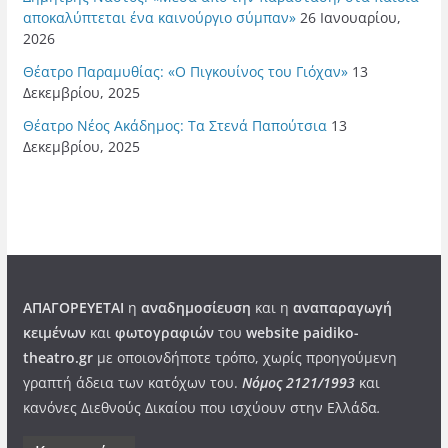
αποκαλύπτεται ένα καινούργιο σύμπαν»
26 Ιανουαρίου,
2026
Θέατρο Παραμυθίας: «Ο Πιγκουίνος του Γιόχαν»
13
Δεκεμβρίου, 2025
Θέατρο Νέος Ακάδημος: Τα Στενά Παπούτσια
13
Δεκεμβρίου, 2025
ΑΠΑΓΟΡΕΥΕΤΑΙ
η
αναδημοσίευση
και η
αναπαραγωγή
κειμένων
και
φωτογραφιών
του
website paidiko-
theatro.gr
με οποιονδήποτε τρόπο, χωρίς προηγούμενη
γραπτή άδεια των κατόχων του.
Νόμος 2121/1993
και
κανόνες Διεθνούς Δικαίου που ισχύουν στην Ελλάδα
.