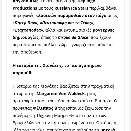
παγκοσμίως
. Το ρεπερτόριο της
Deplidge
Productions
με τους
Russian Ice Stars
περιλαμβάνει
παραγωγές
κλασικών παραμυθιών στον πάγο
όπως
«
Πήτερ Παν», «Πεντάμορφη και το Τέρας»,
«Σταχτοπούτα»
, αλλά και εντυπωσιακές
μοντέρνες
δημιουργίες
, όπως το
Cirque de Glace
, που έχουν
περιοδεύσει σε πολλές χώρες γνωρίζοντας πάντοτε
την αποθέωση.
Η ιστορία της Χιονάτης, το πιο αγαπημένο
παραμύθι
Η ιστορία της Χιονάτης βασίζεται στην πραγματική
ιστορία της
Margarete Von Waldeck
, μιας
αριστοκράτισσας του 16ου αιώνα από τη Βαυαρία. Ο
πρίγκιπας
Φίλιππος Β΄
της Ισπανίας ξεχώρισε την
πανέμορφη 16χρονη Margarete στο παλάτι των
Βρυξελλών και την πήρε ως ερωμένη του. Ωστόσο, η
ιδέα του να γίνει πριγκίπισσα ενοχλούσε τη
μητριά