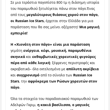
Σε μια τεράστια παγοπίστα 800 τμ η διάσημη ιστορία
του παραμυθιού ξετυλίγεται πάνω στον πάγο.Ένας
από τους
μεγαλύτερους θιάσους χορού στον πάγο,
οι Russian Ice Stars,
έρχεται στην Ελλάδα για μια
παράσταση που θα σας μείνει αξέχαστη!
Μια μαγική
εμπειρία!
Η «Χιονάτη στον πάγο» είναι μια παράσταση
γεμάτη
ενέργεια
,
κέφι, μουσική, παραμυθένια
σκηνικά
και
εκθαμβωτικές χορευτικές φιγούρες
πέρα από κάθε λογική
: ξέφρενες περιστροφές και
ακροβατικά– όλα εκτελεσμένα με
απόλυτη ακρίβεια
και
συγχρονισμό
από το σύνολο των
Russian Ice
Stars
, την
αφρόκρεμα των Ρώσων χορευτών στον
πάγο
.
Όλα τα στοιχεία του παραδοσιακού παραμυθιού των
Αδελφών Γκριμ,
η κακιά βασίλισσα, ο μαγικός