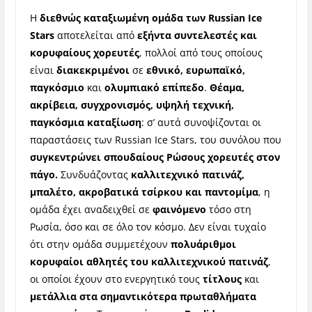
Η
διεθνώς καταξιωμένη ομάδα των Russian Ice
Stars
αποτελείται από
εξήντα συντελεστές και
κορυφαίους χορευτές
, πολλοί από τους οποίους
είναι
διακεκριμένοι
σε
εθνικό, ευρωπαϊκό,
παγκόσμιο
και
ολυμπιακό επίπεδο
.
Θέαμα,
ακρίβεια, συγχρονισμός, υψηλή τεχνική,
παγκόσμια καταξίωση
: σ’ αυτά συνοψίζονται οι
παραστάσεις των Russian Ice Stars, του συνόλου που
συγκεντρώνει
σπουδαίους Ρώσους χορευτές στον
πάγο.
Συνδυάζοντας
καλλιτεχνικό πατινάζ,
μπαλέτο, ακροβατικά τσίρκου και παντομίμα
, η
ομάδα έχει αναδειχθεί σε
φαινόμενο
τόσο στη
Ρωσία, όσο και σε όλο τον κόσμο. Δεν είναι τυχαίο
ότι στην ομάδα συμμετέχουν
πολυάριθμοι
κορυφαίοι αθλητές του καλλιτεχνικού πατινάζ
,
οι οποίοι έχουν στο ενεργητικό τους
τίτλους
και
μετάλλια στα σημαντικότερα πρωταθλήματα