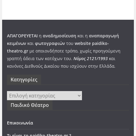
ΑΠΑΓΟΡΕΥΕΤΑΙ
η
αναδημοσίευση
και η
αναπαραγωγή
κειμένων
και
φωτογραφιών
του
website paidiko-
theatro.gr
με οποιονδήποτε τρόπο, χωρίς προηγούμενη
γραπτή άδεια των κατόχων του.
Νόμος 2121/1993
και
κανόνες Διεθνούς Δικαίου που ισχύουν στην Ελλάδα
.
Kατηγορίες
Kατηγορίες
Παιδικό Θέατρο
Επικοινωνία
Τι είναι το paidiko-theatro.gr ?