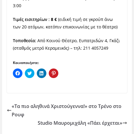
3:00
Τιμές εισιτηρίων :
8 €
(ειδική τιμή σε γκρούπ άνω
των 20 ατόμων, κατόπιν επικοινωνίας με το θέατρο)
Τοποθεσία:
Από Κοινού Θέατρο, Ευπατριδών 4
, Γκάζι
(
σταθμός μετρό Κεραμεικός) –
τηλ
:
211 4057249
Κοινοποιήστε:
Π
Κ
Κ
Κ
α
λ
λ
λ
τ
ι
ι
ι
ή
κ
κ
κ
σ
γ
γ
γ
τ
ι
ι
ι
ε
α
α
α
γ
κ
κ
κ
ι
ο
ο
ο
«Τα πιο αληθινά Χριστούγεννα!» στο Τρένο στο
α
ι
ι
ι
κ
ν
ν
ν
Ρουφ
ο
ο
ο
ο
ι
π
π
π
Studio Μαυρομιχάλη «Πάει έρχεται»
ν
ο
ο
ο
ο
ί
ί
ί
π
η
η
η