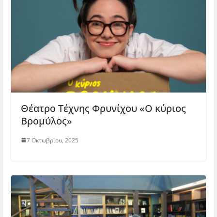
ρ
)
ο
)
Θέατρο Τέχνης Φρυνίχου «Ο κύριος
Βρομύλος»
7 Οκτωβρίου, 2025