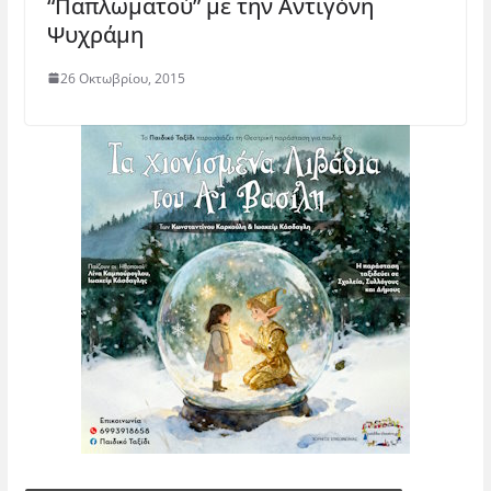
“Παπλωματού” με την Αντιγόνη
Ψυχράμη
26 Οκτωβρίου, 2015