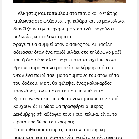
Η
Άλκηστις Ραυτοπούλου
στο πιάνο και ο
Φώτης
Μυλωνάς
στο φλάουτο, την κιθάρα και το μαντολίνο,
διανθίζουν την αφήγηση με γιορτινά τραγούδια,
μελωδίες και καλαντίσματα.
Άραγε τι θα συμβεί όταν ο σάκος του Άι Βασίλη
αδειάσει; όταν ένα παιδί μιλάει στο τηλέφωνο μαζί
του ή όταν ένα άλλο ψάχνει στο καταχείμωνο να
βρει ύφασμα για να ραφτεί η καλή φορεσιά του;
Όταν ένα παιδί παει με το τύμπανο του στον κήπο
του δράκου; Με τι θα φιλέψει ένας καλόκαρδος
τσαγκάρης τον επισκέπτη που περιμένει τα
Χριστούγεννα και πού θα συναντήσουμε την κυρά
Χουχουλιά; Τι δώρα θα προσφέρει ο μικρός
Δεκέμβρης στ΄αδέρφια του; Ποιο, τελίκα, είναι το
ωραιότερο δώρο του κόσμου;
Παραμύθια και ιστορίες από την προφορική
παράδοση και τη λογοτεχνία, γεμάτα ευχές, αφράτο