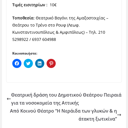
Τιμές εισιτηρίων :
10€
Τοποθεσία:
Θεατρικό Βαγόνι της Αμαξοστοιχίας –
Θεάτρου το Τρένο στο Ρουφ (Λεωφ.
Κωνσταντινουπόλεως & Αμφιπόλεως) – Τηλ. 210
5298922 / 6937 604988
Κοινοποιήστε:
Π
Κ
Κ
Κ
α
λ
λ
λ
τ
ι
ι
ι
ή
κ
κ
κ
σ
γ
γ
γ
τ
ι
ι
ι
ε
α
α
α
γ
κ
κ
κ
ι
ο
ο
ο
Θεατρική δράση του Δημοτικού Θεάτρου Πειραιά
α
ι
ι
ι
κ
ν
ν
ν
για τα νοσοκομεία της Αττικής
ο
ο
ο
ο
ι
π
π
π
Από Κοινού Θέατρο “Η Νεράιδα των γλυκών & η
ν
ο
ο
ο
ο
ί
ί
ί
π
η
η
η
άτακτη ξωτικίνα”
ο
σ
σ
σ
ί
η
η
η