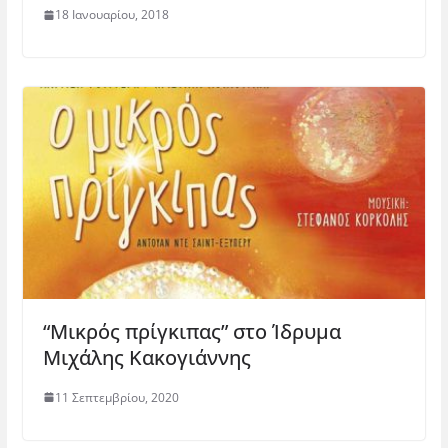
θ
)
ο
ρ
18 Ιανουαρίου, 2018
υ
)
ο
ρ
)
ο
)
“Μικρός πρίγκιπας” στο Ίδρυμα
Μιχάλης Κακογιάννης
11 Σεπτεμβρίου, 2020