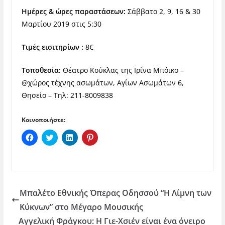
Ημέρες & ώρες παραστάσεων:
Σάββατο 2, 9, 16 & 30
Μαρτίου 2019 στις 5:30
Τιμές εισιτηρίων :
8€
Τοποθεσία:
Θέατρο Κούκλας της Ιρίνα Μπόικο –
@χώρος τέχνης ασωμάτων, Αγίων Ασωμάτων 6,
Θησείο – Τηλ: 211-8009838
Κοινοποιήστε:
Π
Κ
Κ
Κ
α
λ
λ
λ
τ
ι
ι
ι
ή
κ
κ
κ
σ
γ
γ
γ
τ
ι
ι
ι
ε
α
α
α
γ
κ
κ
κ
ι
ο
ο
ο
Μπαλέτο Εθνικής Όπερας Οδησσού “Η Λίμνη των
α
ι
ι
ι
κ
ν
ν
ν
Κύκνων” στο Μέγαρο Μουσικής
ο
ο
ο
ο
ι
π
π
π
Αγγελική Φράγκου: Η Γιε-Χσιέν είναι ένα όνειρο
ν
ο
ο
ο