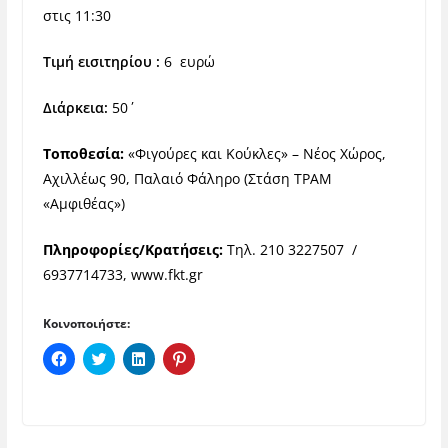
στις 11:30
Τιμή εισιτηρίου :
6 ευρώ
Διάρκεια:
50΄
Τοποθεσία:
«Φιγούρες και Κούκλες» – Νέος Χώρος,
Αχιλλέως 90, Παλαιό Φάληρο (Στάση ΤΡΑΜ
«Αμφιθέας»)
Πληροφορίες/Κρατήσεις:
Τηλ. 210 3227507 /
6937714733,
www.fkt.gr
Κοινοποιήστε:
Π
Κ
Κ
Κ
α
λ
λ
λ
τ
ι
ι
ι
ή
κ
κ
κ
σ
γ
γ
γ
τ
ι
ι
ι
ε
α
α
α
γ
κ
κ
κ