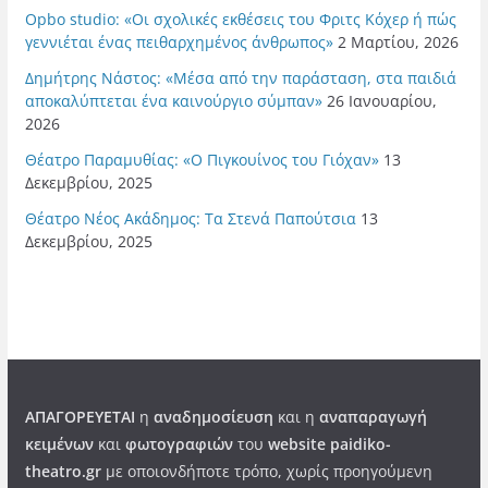
Opbo studio: «Οι σχολικές εκθέσεις του Φριτς Κόχερ ή πώς
γεννιέται ένας πειθαρχημένος άνθρωπος»
2 Μαρτίου, 2026
Δημήτρης Νάστος: «Μέσα από την παράσταση, στα παιδιά
αποκαλύπτεται ένα καινούργιο σύμπαν»
26 Ιανουαρίου,
2026
Θέατρο Παραμυθίας: «Ο Πιγκουίνος του Γιόχαν»
13
Δεκεμβρίου, 2025
Θέατρο Νέος Ακάδημος: Τα Στενά Παπούτσια
13
Δεκεμβρίου, 2025
ΑΠΑΓΟΡΕΥΕΤΑΙ
η
αναδημοσίευση
και η
αναπαραγωγή
κειμένων
και
φωτογραφιών
του
website paidiko-
theatro.gr
με οποιονδήποτε τρόπο, χωρίς προηγούμενη