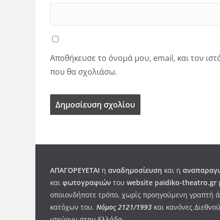
Αποθήκευσε το όνομά μου, email, και τον ισ
που θα σχολιάσω.
ΑΠΑΓΟΡΕΥΕΤΑΙ
η
αναδημοσίευση
και η
αναπαραγω
και
φωτογραφιών
του
website paidiko-theatro.gr
οποιονδήποτε τρόπο, χωρίς προηγούμενη γραπτή ά
κατόχων του.
Νόμος 2121/1993
και κανόνες Διεθνού
ισχύουν στην Ελλάδα
.