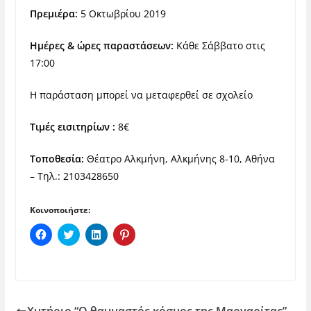
Πρεμιέρα:
5 Οκτωβρίου 2019
Ημέρες & ώρες παραστάσεων:
Κάθε
Σάββατο στις
17:00
Η παράσταση μπορεί να μεταφερθεί σε σχολείο
Τιμές εισιτηρίων :
8€
Τοποθεσία:
Θέατρο Αλκμήνη,
Αλκμήνης 8-10, Αθήνα
–
Τηλ.: 2103428650
Κοινοποιήστε:
Π
Κ
Κ
Κ
α
λ
λ
λ
τ
ι
ι
ι
ή
κ
κ
κ
σ
γ
γ
γ
τ
ι
ι
ι
ε
α
α
α
γ
κ
κ
κ
ι
ο
ο
ο