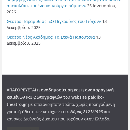
αποκαλύπτεται ένα καινούργιο σύμπαν»
26 Ιανουαρίου,
2026
Θέατρο Παραμυθίας: «Ο Πιγκουίνος του Γιόχαν»
13
Δεκεμβρίου, 2025
Θέατρο Νέος Ακάδημος: Τα Στενά Παπούτσια
13
Δεκεμβρίου, 2025
ΑΠΑΓΟΡΕΥΕΤΑΙ
η
αναδημοσίευση
και η
αναπαραγωγή
κειμένων
και
φωτογραφιών
του
website paidiko-
theatro.gr
με οποιονδήποτε τρόπο, χωρίς προηγούμενη
γραπτή άδεια των κατόχων του.
Νόμος 2121/1993
και
κανόνες Διεθνούς Δικαίου που ισχύουν στην Ελλάδα
.