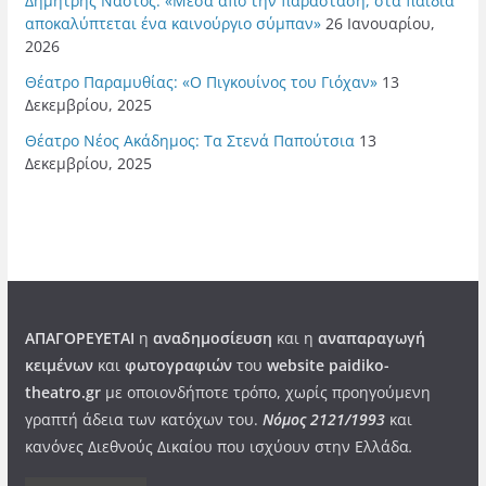
Δημήτρης Νάστος: «Μέσα από την παράσταση, στα παιδιά
αποκαλύπτεται ένα καινούργιο σύμπαν»
26 Ιανουαρίου,
2026
Θέατρο Παραμυθίας: «Ο Πιγκουίνος του Γιόχαν»
13
Δεκεμβρίου, 2025
Θέατρο Νέος Ακάδημος: Τα Στενά Παπούτσια
13
Δεκεμβρίου, 2025
ΑΠΑΓΟΡΕΥΕΤΑΙ
η
αναδημοσίευση
και η
αναπαραγωγή
κειμένων
και
φωτογραφιών
του
website paidiko-
theatro.gr
με οποιονδήποτε τρόπο, χωρίς προηγούμενη
γραπτή άδεια των κατόχων του.
Νόμος 2121/1993
και
κανόνες Διεθνούς Δικαίου που ισχύουν στην Ελλάδα
.