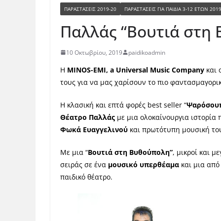
ΠΑΡΑΣΤΑΣΕΙΣ 2019-20
ΠΑΡΑΣΤΆΣΕΙΣ ΓΙΑ ΠΑΙΔΙΆ 3-12 ΕΤΏΝ 201
Παλλάς “Βουτιά στη
10 Οκτωβρίου, 2019
paidikoadmin
Η
MINOS-EMI, a Universal Music Company
και 
τους για να μας χαρίσουν το πιο φαντασμαγορικ
Η κλασική και επτά φορές best seller “
Ψαρόσουπ
Θέατρο Παλλάς
με μια ολοκαίνουργια ιστορία 
Φωκά Ευαγγελινού
και πρωτότυπη μουσική τ
Με μια “
Βουτιά στη Βυθούπολη”
, μικροί και μ
σειράς σε ένα
μουσικό υπερθέαμα
και μια από
παιδικό θέατρο.