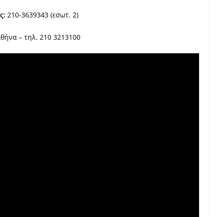
ς:
210-3639343 (εσωτ. 2)
θήνα – τηλ. 210 3213100