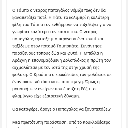
Ο Τάμπο ο νεαρός παπαγάλος νόμιζε πως δεν θα
ξαναπετάξει ποτέ. Η Πάτυ το κολιμπρί η καλύτερη
φίλη του Τάμπο τον ενθάρρυνε να ταξιδέψει για να
γνωρίσει καλύτερα τον εαυτό του. Ο νεαρός
παπαγάλος έφτιαξε μια πιρόγα κι ένα κουπί και
ταξίδεψε στον ποταμό Ταμποπάτο. Συνάντησε
παράξενους τόπους ζώα και φυτά. Η Μπέλλα η
Αράχνη η επονομαζόμενη Δολοπλόκος η πρώτη τον
αιχμαλώτισε με τον ιστό της στην χρυσή της
φυλακή. Ο Κρούμπο ο κροκόδειλος τον φυλάκισε σε
έναν σκοτεινό τόπο κάτω από την γη. Όμως η
μουσική των ονείρων που έπαιζε η Ρόζυ το
φλαμίνγκο είχε εξαιρετική δύναμη.
Θα καταφέρει άραγε ο Παπαγάλος να ξαναπετάξει?
Μια πρωτότυπη παράσταση, από το Κουκλοθέατρο