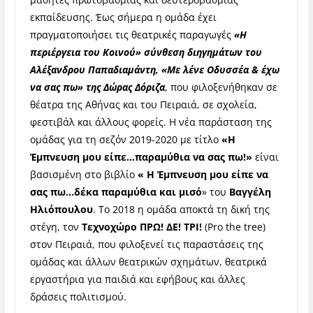
εκπαίδευσης. Έως σήμερα η ομάδα έχει
πραγματοποιήσει τις θεατρικές παραγωγές
«Η
περιέργεια του Κοινού» σύνθεση διηγημάτων του
Αλέξανδρου Παπαδιαμάντη, «Με λένε Οδυσσέα & έχω
να σας πω» της Δώρας Δόριζα
, που φιλοξενήθηκαν σε
θέατρα της Αθήνας και του Πειραιά, σε σχολεία,
φεστιβάλ και άλλους φορείς. Η νέα παράσταση της
ομάδας για τη σεζόν 2019-2020 με τίτλο
«Η
Έμπνευση μου είπε…παραμύθια να σας πω!»
είναι
βασισμένη στο βιβλίο
« Η Έμπνευση μου είπε να
σας πω…δέκα παραμύθια και μισό
» του
Βαγγέλη
Ηλιόπουλου
. Το 2018 η ομάδα αποκτά τη δική της
στέγη, τον
Τεχνοχώρο ΠΡΩ! ΔΕ! ΤΡΙ!
(Pro the tree)
στον Πειραιά, που φιλοξενεί τις παραστάσεις της
ομάδας και άλλων θεατρικών σχημάτων, θεατρικά
εργαστήρια για παιδιά και εφήβους και άλλες
δράσεις πολιτισμού.