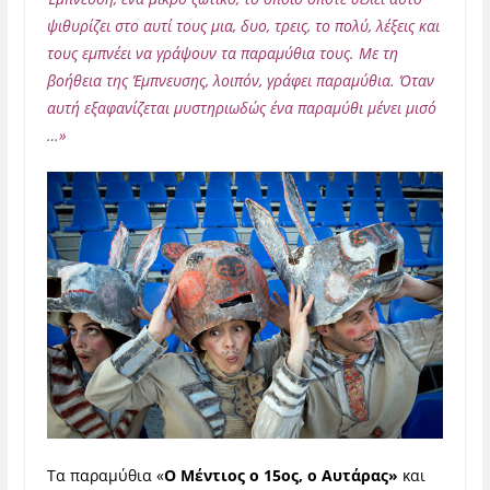
ψιθυρίζει στο αυτί τους μια, δυο, τρεις, το πολύ, λέξεις και
τους εμπνέει να γράψουν τα παραμύθια τους. Με τη
βοήθεια της Έμπνευσης, λοιπόν, γράφει παραμύθια. Όταν
αυτή εξαφανίζεται μυστηριωδώς ένα παραμύθι μένει μισό
…»
Τα παραμύθια «
Ο Μέντιος ο 15
ος,
ο Αυτάρας»
και