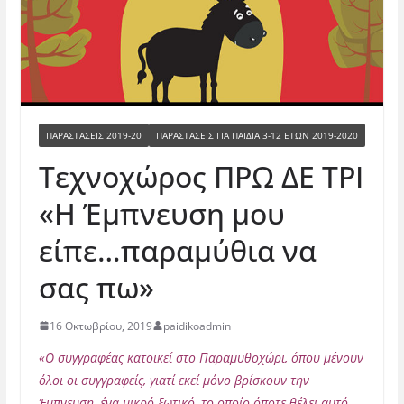
ΠΑΡΑΣΤΑΣΕΙΣ 2019-20
ΠΑΡΑΣΤΆΣΕΙΣ ΓΙΑ ΠΑΙΔΙΆ 3-12 ΕΤΏΝ 2019-2020
Τεχνοχώρος ΠΡΩ ΔΕ ΤΡΙ
«Η Έμπνευση μου
είπε…παραμύθια να
σας πω»
16 Οκτωβρίου, 2019
paidikoadmin
«Ο συγγραφέας κατοικεί στο Παραμυθοχώρι, όπου μένουν
όλοι οι συγγραφείς, γιατί εκεί μόνο βρίσκουν την
Έμπνευση, ένα μικρό ξωτικό, το οποίο όποτε θέλει αυτό