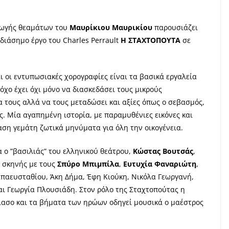
γωγής θεαμάτων του
Μαυρίκιου Μαυρικίου
παρουσιάζει
διάσημο έργο του Charles Perrault
Η ΣΤΑΧΤΟΠΟΥΤΑ
σε
ι οι εντυπωσιακές χορογραφίες είναι τα βασικά εργαλεία
χο έχει όχι μόνο να διασκεδάσει τους μικρούς
α τους αλλά να τους μεταδώσει και αξίες όπως ο σεβασμός,
ς. Μία αγαπημένη ιστορία, με παραμυθένιες εικόνες και
ση γεμάτη ζωτικά μηνύματα για όλη την οικογένεια.
 ο ”βασιλιάς” του ελληνικού θεάτρου,
Κώστας Βουτσάς
,
 σκηνής με τους
Σπύρο Μπιμπίλα
,
Ευτυχία Φαναριώτη
,
απαευσταθίου, Άκη Δήμα, Έφη Κιούκη, Νικόλα Γεωργανή,
ι Γεωργία Πλουσιάδη. Στον ρόλο της Σταχτοπούτας η
ίασο και τα βήματα των ηρώων οδηγεί μουσικά ο μαέστρος