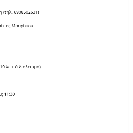
η (τηλ. 6908502631)
ρίκιος Μαυρίκιου
 10 λεπτά διάλειμμα)
ς 11:30