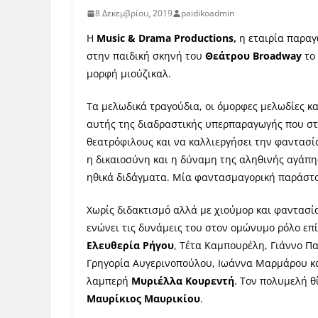
8 Δεκεμβρίου, 2019
paidikoadmin
Η
Music & Drama Productions,
η εταιρία παρα
στην παιδική σκηνή του
Θεάτρου Broadway
το 
μορφή μιούζικαλ.
Τα μελωδικά τραγούδια, οι όμορφες μελωδίες κα
αυτής της διαδραστικής υπερπαραγωγής που στό
θεατρόφιλους και να καλλιεργήσει την φαντασί
η δικαιοσύνη και η δύναμη της αληθινής αγάπη
ηθικά διδάγματα. Μία φαντασμαγορική παράστα
Χωρίς διδακτισμό αλλά με χιούμορ και φαντασία
ενώνει τις δυνάμεις του στον ομώνυμο ρόλο επί
Ελευθερία Ρήγου
, Τέτα Καμπουρέλη, Γιάννο Π
Γρηγορία Αυγερινοπούλου, Ιωάννα Μαρμάρου κα
λαμπερή
Μυριέλλα Κουρεντή
. Τον πολυμελή θ
Μαυρίκιος Μαυρικίου
.