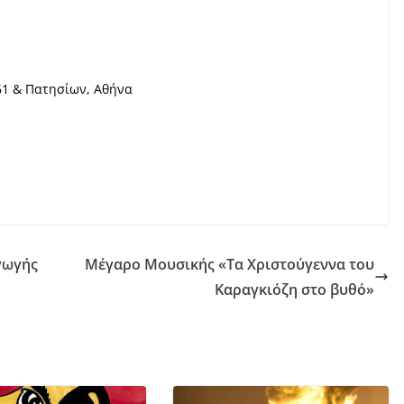
61 & Πατησίων, Αθήνα
γωγής
Μέγαρο Μουσικής «Τα Χριστούγεννα του
Καραγκιόζη στο βυθό»