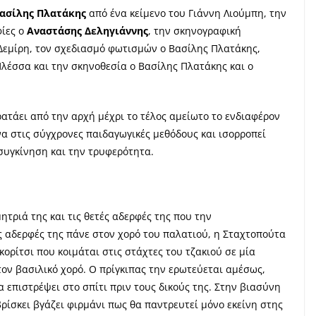
ασίλης Πλατάκης
από ένα κείμενο του Γιάννη Λιούμπη, την
φίες ο
Αναστάσης Δεληγιάννης
, την σκηνογραφική
α Δεμίρη, τον σχεδιασμό φωτισμών ο Βασίλης Πλατάκης,
Πλέσσα και την σκηνοθεσία ο Βασίλης Πλατάκης και ο
ατάει από την αρχή μέχρι το τέλος αμείωτο το ενδιαφέρον
να στις σύγχρονες παιδαγωγικές μεθόδους και ισορροπεί
 συγκίνηση και την τρυφερότητα.
μητριά της και τις θετές αδερφές της που την
ές αδερφές της πάνε στον χορό του παλατιού, η Σταχτοπούτα
ορίτσι που κοιμάται στις στάχτες του τζακιού σε μία
τον βασιλικό χορό. Ο πρίγκιπας την ερωτεύεται αμέσως,
α επιστρέψει στο σπίτι πριν τους δικούς της. Στην βιασύνη
 βρίσκει βγάζει φιρμάνι πως θα παντρευτεί μόνο εκείνη στης