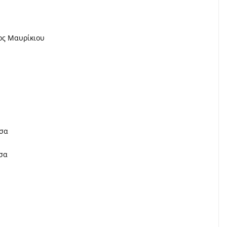
ος Μαυρίκιου
σσα
σα