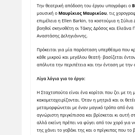
Την θεατρική απόδοση του έργου υπογράφει ο
Β
μουσική ο
Μαυρίκιος Μαυρικίου
, τις χορογρα
επιμέλεια η Εllen Barkin, τα κοστούμια η Σύλι
βοηθοί σκηνοθέτη οι Τάκης Δρόσος και Ελεάνα 
Αναστάσης Δεληγιάννης.
Πρόκειται για μία παράσταση υπερθέαμα που κρ
κάθε μικρού και μεγάλου θεατή· βασίζεται έντο
απόλυτα την περιπέτεια και την ένταση με την
Λίγα λόγια για το έργο:
Η Σταχτοπούτα είναι ένα κορίτσι που ζει με τη 
κακομεταχειρίζονται. Όταν η μητριά και οι θετ
μεταμορφώνεται με έναν μαγικό τρόπο από ένα κ
αγνώριστη πριγκίπισσα και βρίσκεται κι αυτή σ
αλλά εκείνη πρέπει να φύγει από τον χορό για ν
της χάνει το γοβάκι της και ο πρίγκιπας που το