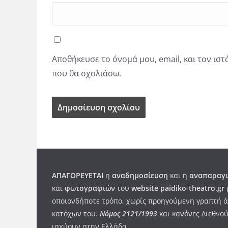
Αποθήκευσε το όνομά μου, email, και τον ισ
που θα σχολιάσω.
ΑΠΑΓΟΡΕΥΕΤΑΙ
η
αναδημοσίευση
και η
αναπαραγω
και
φωτογραφιών
του
website paidiko-theatro.gr
οποιονδήποτε τρόπο, χωρίς προηγούμενη γραπτή ά
κατόχων του.
Νόμος 2121/1993
και κανόνες Διεθνού
ισχύουν στην Ελλάδα
.