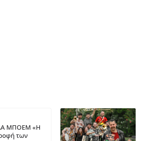
Α ΜΠΟΕΜ «Η
ροφή των