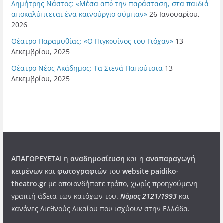
Δημήτρης Νάστος: «Μέσα από την παράσταση, στα παιδιά
αποκαλύπτεται ένα καινούργιο σύμπαν»
26 Ιανουαρίου,
2026
Θέατρο Παραμυθίας: «Ο Πιγκουίνος του Γιόχαν»
13
Δεκεμβρίου, 2025
Θέατρο Νέος Ακάδημος: Τα Στενά Παπούτσια
13
Δεκεμβρίου, 2025
ΑΠΑΓΟΡΕΥΕΤΑΙ
η
αναδημοσίευση
και η
αναπαραγωγή
κειμένων
και
φωτογραφιών
του
website paidiko-
theatro.gr
με οποιονδήποτε τρόπο, χωρίς προηγούμενη
γραπτή άδεια των κατόχων του.
Νόμος 2121/1993
και
κανόνες Διεθνούς Δικαίου που ισχύουν στην Ελλάδα
.