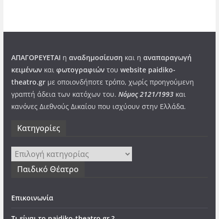
ΑΠΑΓΟΡΕΥΕΤΑΙ
η
αναδημοσίευση
και η
αναπαραγωγή
κειμένων
και
φωτογραφιών
του
website paidiko-
theatro.gr
με οποιονδήποτε τρόπο, χωρίς προηγούμενη
γραπτή άδεια των κατόχων του.
Νόμος 2121/1993
και
κανόνες Διεθνούς Δικαίου που ισχύουν στην Ελλάδα
.
Kατηγορίες
Kατηγορίες
Παιδικό Θέατρο
Επικοινωνία
Τι είναι το paidiko-theatro.gr ?