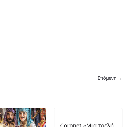
Επόμενη →
Coronet «Μια τρελή