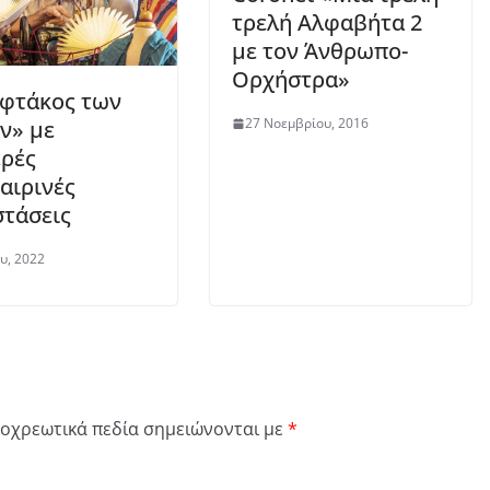
τρελή Αλφαβήτα 2
με τον Άνθρωπο-
Ορχήστρα»
φτάκος των
27 Νοεμβρίου, 2016
ν» με
ρές
αιρινές
τάσεις
ου, 2022
οχρεωτικά πεδία σημειώνονται με
*