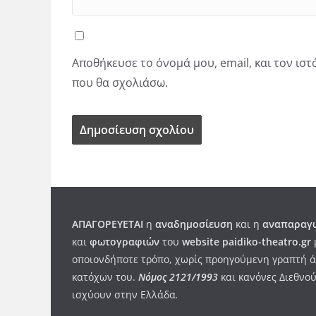
Αποθήκευσε το όνομά μου, email, και τον ισ
που θα σχολιάσω.
ΑΠΑΓΟΡΕΥΕΤΑΙ
η
αναδημοσίευση
και η
αναπαραγω
και
φωτογραφιών
του
website paidiko-theatro.gr
οποιονδήποτε τρόπο, χωρίς προηγούμενη γραπτή ά
κατόχων του.
Νόμος 2121/1993
και κανόνες Διεθνού
ισχύουν στην Ελλάδα
.