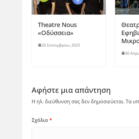
Theatre Nous
Θεατρ
«Οδύσσεια»
Εφηβι
Μικρο
26 Σεπτεμβρίου, 2025
30 Απρι
Αφήστε μια απάντηση
Η ηλ. διεύθυνση σας δεν δημοσιεύεται.
Τα υπ
Σχόλιο
*