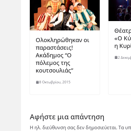
Θέατρ
«Ο Κύ
Ολοκληρώθηκαν οι
η Κυρ
παραστάσεις!
Ακάδημος “Ο
2 Δεκεμ
πόλεμος της
κουτσουλιάς”
8 Οκτωβρίου, 2015
Αφήστε μια απάντηση
Η ηλ. διεύθυνση σας δεν δημοσιεύεται.
Τα υπ