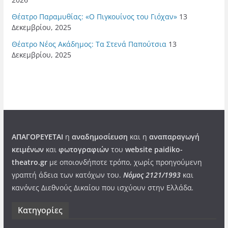
Θέατρο Παραμυθίας: «Ο Πιγκουίνος του Γιόχαν»
13
Δεκεμβρίου, 2025
Θέατρο Νέος Ακάδημος: Τα Στενά Παπούτσια
13
Δεκεμβρίου, 2025
ΑΠΑΓΟΡΕΥΕΤΑΙ
η
αναδημοσίευση
και η
αναπαραγωγή
κειμένων
και
φωτογραφιών
του
website paidiko-
theatro.gr
με οποιονδήποτε τρόπο, χωρίς προηγούμενη
γραπτή άδεια των κατόχων του.
Νόμος 2121/1993
και
κανόνες Διεθνούς Δικαίου που ισχύουν στην Ελλάδα
.
Kατηγορίες