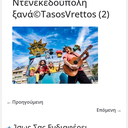
Ντενεκεδούπολη
ξανά©TasosVrettos (2)
← Προηγούμενη
Επόμενη →
Ίσως Σας Ενδιαφέρει