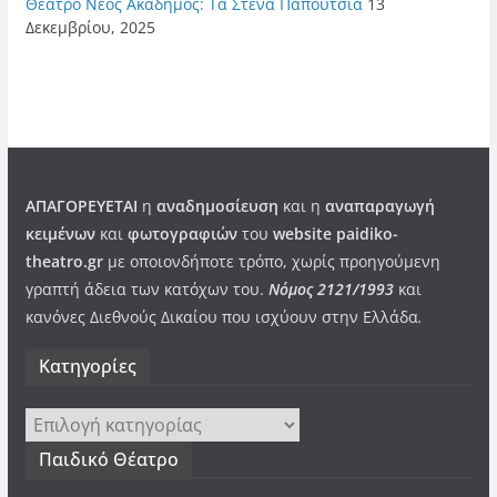
Θέατρο Νέος Ακάδημος: Τα Στενά Παπούτσια
13
Δεκεμβρίου, 2025
ΑΠΑΓΟΡΕΥΕΤΑΙ
η
αναδημοσίευση
και η
αναπαραγωγή
κειμένων
και
φωτογραφιών
του
website paidiko-
theatro.gr
με οποιονδήποτε τρόπο, χωρίς προηγούμενη
γραπτή άδεια των κατόχων του.
Νόμος 2121/1993
και
κανόνες Διεθνούς Δικαίου που ισχύουν στην Ελλάδα
.
Kατηγορίες
Kατηγορίες
Παιδικό Θέατρο