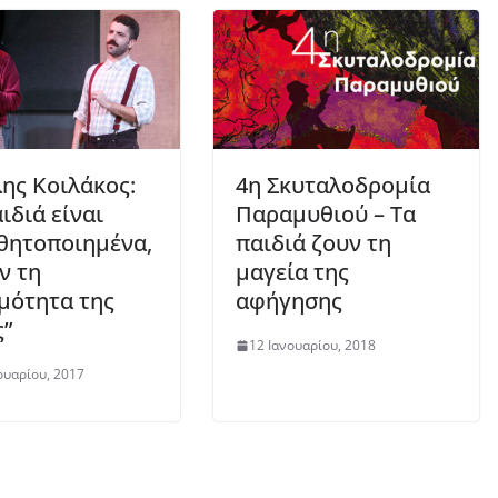
ης Κοιλάκος:
4η Σκυταλοδρομία
ιδιά είναι
Παραμυθιού – Τα
θητοποιημένα,
παιδιά ζουν τη
ν τη
μαγεία της
μότητα της
αφήγησης
”
12 Ιανουαρίου, 2018
υαρίου, 2017