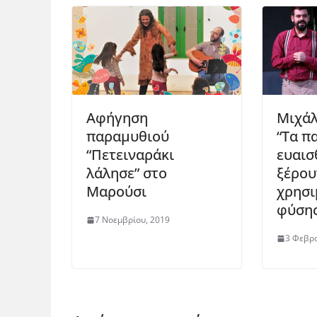
Αφήγηση
Μιχάλ
παραμυθιού
“Τα πα
“Πετειναράκι
ευαισ
λάλησε” στο
ξέρου
Μαρούσι
χρησι
φύσης
7 Νοεμβρίου, 2019
3 Φεβρο