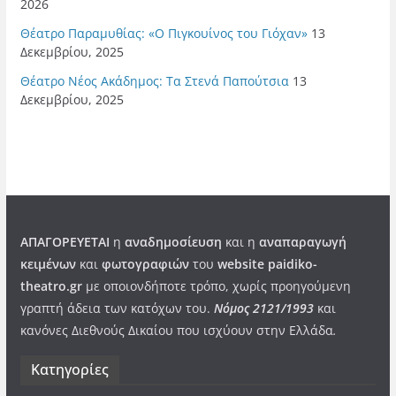
2026
Θέατρο Παραμυθίας: «Ο Πιγκουίνος του Γιόχαν»
13
Δεκεμβρίου, 2025
Θέατρο Νέος Ακάδημος: Τα Στενά Παπούτσια
13
Δεκεμβρίου, 2025
ΑΠΑΓΟΡΕΥΕΤΑΙ
η
αναδημοσίευση
και η
αναπαραγωγή
κειμένων
και
φωτογραφιών
του
website paidiko-
theatro.gr
με οποιονδήποτε τρόπο, χωρίς προηγούμενη
γραπτή άδεια των κατόχων του.
Νόμος 2121/1993
και
κανόνες Διεθνούς Δικαίου που ισχύουν στην Ελλάδα
.
Kατηγορίες