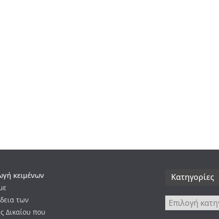
γή κειμένων
Kατηγορίες
με
δεια των
Kατηγορίες
ς Δικαίου που