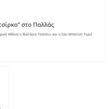
τσίρκο” στο Παλλάς
ρική Αθήνα η Βικτόρια Τσάπλιν και ο Ζαν Μπατίστ Τεριέ
η