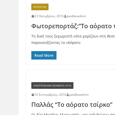
ΡΕΠΟΡΤΆΖ
23 Οκτωβρίου, 2016
paidikoadmin
Φωτορεπορτάζ:”Το αόρατο 
Τη δική τους ξεχωριστή νότα χαρίζουν στη θεατ
παρουσιάζοντας το «Αόρατο
Read More
ΟΙΚΟΓΕΝΕΙΑΚΆ ΘΕΆΜΑΤΑ 2016
16 Σεπτεμβρίου, 2016
paidikoadmin
Παλλάς “Το αόρατο τσίρκο”
Οι δύο Μεγάλοι Αλχημιστές, μας ταξιδεύουν στ