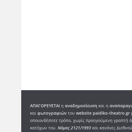
ΑΠΑΓΟΡΕΥΕΤΑΙ
η
αναδημοσίευση
και η
αναπαραγω
και
φωτογραφιών
του
website paidiko-theatro.gr
οποιονδήποτε τρόπο, χωρίς προηγούμενη γραπτή ά
κατόχων του.
Νόμος 2121/1993
και κανόνες Διεθνού