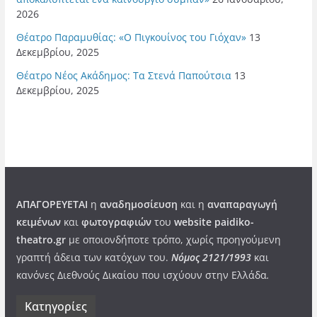
2026
Θέατρο Παραμυθίας: «Ο Πιγκουίνος του Γιόχαν»
13
Δεκεμβρίου, 2025
Θέατρο Νέος Ακάδημος: Τα Στενά Παπούτσια
13
Δεκεμβρίου, 2025
ΑΠΑΓΟΡΕΥΕΤΑΙ
η
αναδημοσίευση
και η
αναπαραγωγή
κειμένων
και
φωτογραφιών
του
website paidiko-
theatro.gr
με οποιονδήποτε τρόπο, χωρίς προηγούμενη
γραπτή άδεια των κατόχων του.
Νόμος 2121/1993
και
κανόνες Διεθνούς Δικαίου που ισχύουν στην Ελλάδα
.
Kατηγορίες