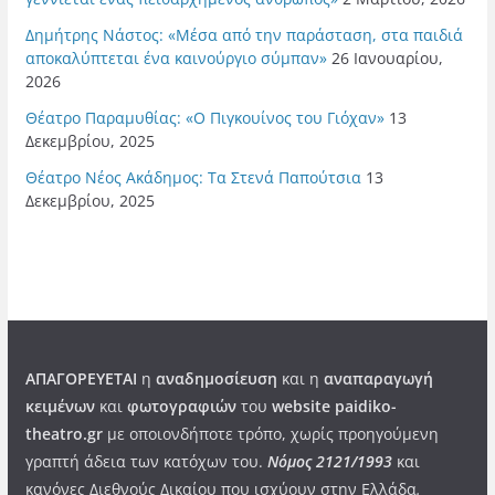
Δημήτρης Νάστος: «Μέσα από την παράσταση, στα παιδιά
αποκαλύπτεται ένα καινούργιο σύμπαν»
26 Ιανουαρίου,
2026
Θέατρο Παραμυθίας: «Ο Πιγκουίνος του Γιόχαν»
13
Δεκεμβρίου, 2025
Θέατρο Νέος Ακάδημος: Τα Στενά Παπούτσια
13
Δεκεμβρίου, 2025
ΑΠΑΓΟΡΕΥΕΤΑΙ
η
αναδημοσίευση
και η
αναπαραγωγή
κειμένων
και
φωτογραφιών
του
website paidiko-
theatro.gr
με οποιονδήποτε τρόπο, χωρίς προηγούμενη
γραπτή άδεια των κατόχων του.
Νόμος 2121/1993
και
κανόνες Διεθνούς Δικαίου που ισχύουν στην Ελλάδα
.